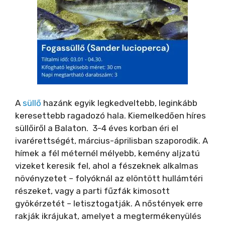
A
süllő
hazánk egyik legkedveltebb, leginkább
keresettebb ragadozó hala. Kiemelkedően híres
süllőiről a Balaton. 3-4 éves korban éri el
ivarérettségét, március-áprilisban szaporodik. A
hímek a fél méternél mélyebb, kemény aljzatú
vizeket keresik fel, ahol a fészeknek alkalmas
növényzetet – folyóknál az elöntött hullámtéri
részeket, vagy a parti fűzfák kimosott
gyökérzetét – letisztogatják. A nőstények erre
rakják ikrájukat, amelyet a megtermékenyülés