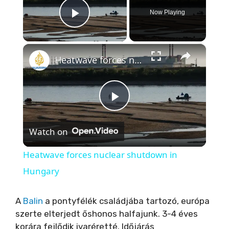
Now Playing
Play Video
×
Heatwave forces nuclear shutdown in Hungary
P
Watch on
l
Heatwave forces nuclear shutdown in
a
Hungary
y
A
Balin
a pontyfélék családjába tartozó, európa
szerte elterjedt őshonos halfajunk. 3-4 éves
korára fejlődik ivaréretté. Időjárás