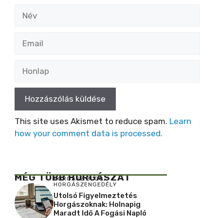
Név
Email
Honlap
This site uses Akismet to reduce spam.
Learn
how your comment data is processed.
MÉG TÖBB HORGÁSZAT
HORGÁSZ BLOG
,
HORGÁSZENGEDÉLY
Utolsó Figyelmeztetés
Horgászoknak: Holnapig
Maradt Idő A Fogási Napló