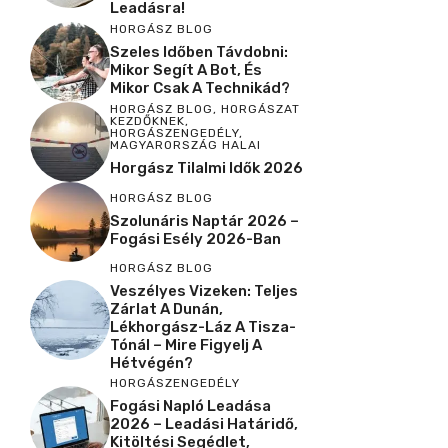
Leadásra!
HORGÁSZ BLOG
Szeles Időben Távdobni:
Mikor Segít A Bot, És
Mikor Csak A Technikád?
HORGÁSZ BLOG
,
HORGÁSZAT
KEZDŐKNEK
,
HORGÁSZENGEDÉLY
,
MAGYARORSZÁG HALAI
Horgász Tilalmi Idők 2026
HORGÁSZ BLOG
Szolunáris Naptár 2026 –
Fogási Esély 2026-Ban
HORGÁSZ BLOG
Veszélyes Vizeken: Teljes
Zárlat A Dunán,
Lékhorgász-Láz A Tisza-
Tónál – Mire Figyelj A
Hétvégén?
HORGÁSZENGEDÉLY
Fogási Napló Leadása
2026 – Leadási Határidő,
Kitöltési Segédlet,