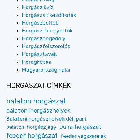
Horgász kvíz
Horgászat kezdőknek
Horgászboltok
Horgászcikk gyártók
Horgászengedély
Horgászfelszerelés
Horgásztavak
Horogkötés
Magyarország halai
HORGÁSZAT CÍMKÉK
balaton horgászat
balatoni horgászhelyek
Balatoni horgászhelyek déli part
Dunai horgászat
balatoni horgászjegy
feeder horgászat
feeder végszerelék