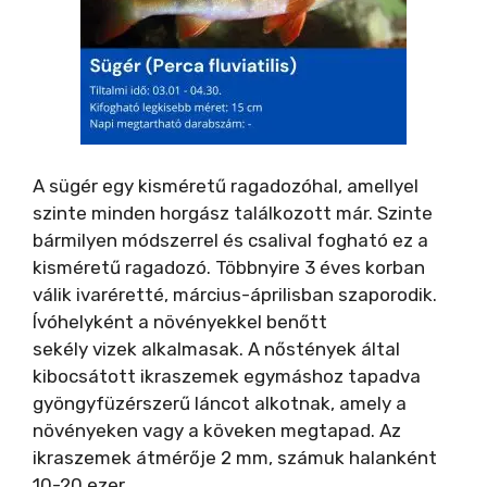
A sügér egy kisméretű ragadozóhal, amellyel
szinte minden horgász találkozott már. Szinte
bármilyen módszerrel és csalival fogható ez a
kisméretű ragadozó. Többnyire 3 éves korban
válik ivaréretté, március-áprilisban szaporodik.
Ívóhelyként a növényekkel benőtt
sekély vizek alkalmasak. A nőstények által
kibocsátott ikraszemek egymáshoz tapadva
gyöngyfüzérszerű láncot alkotnak, amely a
növényeken vagy a köveken megtapad. Az
ikraszemek átmérője 2 mm, számuk halanként
10-20 ezer.