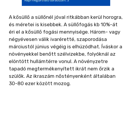
A kősüllő a süllőnél jóval ritkábban kerül horogra,
és méretei is kisebbek. A süllőfogás kb 10%-át
éri el a kősüllő fogási mennyisége. Három- vagy
négyévesen válik ivaréretté, szaporodása
márciustól június végéig is elhúzódhat. Íváskor a
növényekkel benőtt szélvizekbe, folyóknál az
elöntött hullámtérre vonul. A növényzetre
tapadó megtermékenyített ikrát nem őrzik a
szülők. Az ikraszám nőstényenként általában
30-80 ezer között mozog.