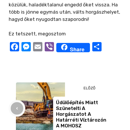
közülük, haladéktalanul engedd őket vissza. Ha
több is jönne egymás után, válts horgászhelyet,
hagyd őket nyugodtan szaporodni!
Ez tetszett, megosztom
F
M
E
Vi
O
Share
a
e
m
b
ss
c
ss
ail
er
z
e
e
a
b
n
m
ELŐZŐ
o
g
e
o
er
g
Üdülőépítés Miatt
Szünetelti A
k
Horgászatot A
Határréti Víztározón
A MOHOSZ