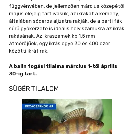
V
függvényében, de jellemzően március közepétől
május elejéig tart ívásuk, az ikrákat a kemény,
i
általában sóderos aljzatra rakják, de a parti fák
sűrű gyökérzete is ideális hely számukra az ikrák
rakásának. Az ikraszemek kb 1,5 mm
d
átmérőjűek, egy ikrás egye 30 és 400 ezer
közötti ikrát rak.
e
A balin fogási tilalma március 1-től április
o
30-ig tart.
SÜGÉR TILALOM