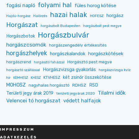
folyami hal
fogási napló
füles horog kötése
hazai halak
horgász
HOFESZ
Hajdú-horgász
Halőrzés
Horgászat
horgászbolt Budapesten
horgászbolt pest megye
Horgászbulvár
Horgászbotok
horgászcsomók
horgászengedély értékesítés
horgászhelyek
horgászkalandok
horgászkötések
Horgásztó pest megye
horgászrend
horgásztó faházzal
Horgászvizsga gyakorlás
horgásztó szállással
horgászvizsga kvíz
két zsinór összekötése
KTVHESZ
hír
KEMHESZ
KHESZ
MOHOSZ
RDHSZ
RSD
nagyhalas horgásztó
Tilalmi idők
Területi jegy árak 2019
területi jegyárak 2020
Velencei tó horgászat
védett halfajok
IMPRESSZU
M
ADATKEZELÉS