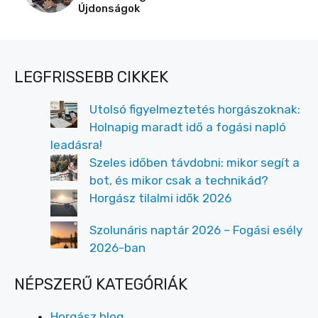
Újdonságok
LEGFRISSEBB CIKKEK
Utolsó figyelmeztetés horgászoknak:
Holnapig maradt idő a fogási napló
leadásra!
Szeles időben távdobni: mikor segít a
bot, és mikor csak a technikád?
Horgász tilalmi idők 2026
Szolunáris naptár 2026 – Fogási esély
2026-ban
NÉPSZERŰ KATEGÓRIÁK
Horgász blog