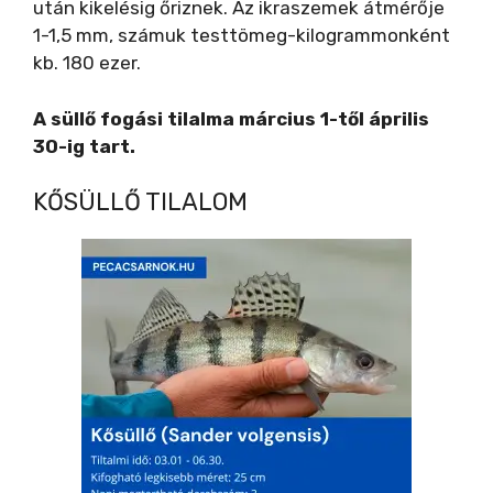
után kikelésig őriznek. Az ikraszemek átmérője
1-1,5 mm, számuk testtömeg-kilogrammonként
kb. 180 ezer.
A süllő fogási tilalma március 1-től április
30-ig tart.
KŐSÜLLŐ TILALOM