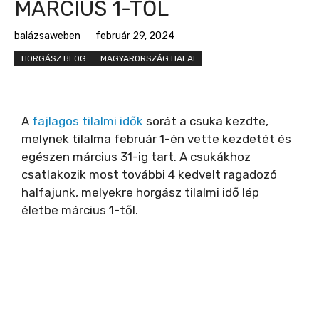
MÁRCIUS 1-TŐL
balázsaweben
február 29, 2024
HORGÁSZ BLOG
MAGYARORSZÁG HALAI
A
fajlagos tilalmi idők
sorát a csuka kezdte,
melynek tilalma február 1-én vette kezdetét és
egészen március 31-ig tart. A csukákhoz
csatlakozik most további 4 kedvelt ragadozó
halfajunk, melyekre horgász tilalmi idő lép
életbe március 1-től.