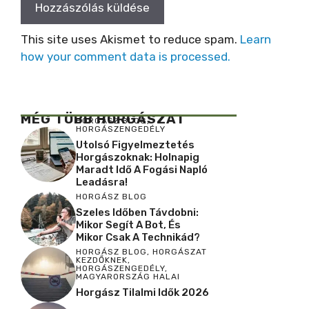
This site uses Akismet to reduce spam.
Learn
how your comment data is processed.
MÉG TÖBB HORGÁSZAT
HORGÁSZ BLOG
,
HORGÁSZENGEDÉLY
Utolsó Figyelmeztetés
Horgászoknak: Holnapig
Maradt Idő A Fogási Napló
Leadásra!
HORGÁSZ BLOG
Szeles Időben Távdobni:
Mikor Segít A Bot, És
Mikor Csak A Technikád?
HORGÁSZ BLOG
,
HORGÁSZAT
KEZDŐKNEK
,
HORGÁSZENGEDÉLY
,
MAGYARORSZÁG HALAI
Horgász Tilalmi Idők 2026