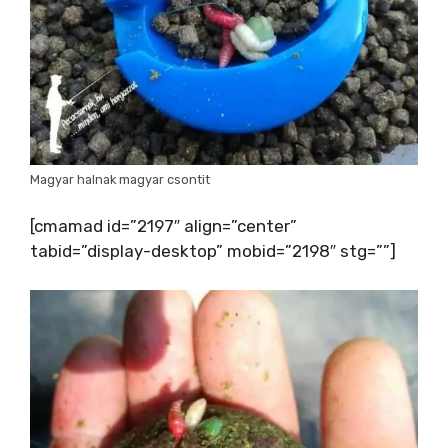
Magyar halnak magyar csontit
[cmamad id=”2197″ align=”center”
tabid=”display-desktop” mobid=”2198″ stg=””]