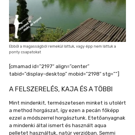
Ebből a magasságból remekül láttuk, vagy épp nem láttuk a
ponty csapatokat
[cmamad id=”2197″ align=”center”
tabid=”display-desktop” mobid=”2198″ stg=””]
A FELSZERELÉS, KAJA ÉS A TÖBBI
Mint mindenkit, természetesen minket is utolért
a method horgászat, így ezen a pecán főképp
ezzel a módszerrel horgásztunk. Etetőanyagnak
a mindenki által ismert és használt aqua
pelletet használtuk, natúr verzióban. Semmi