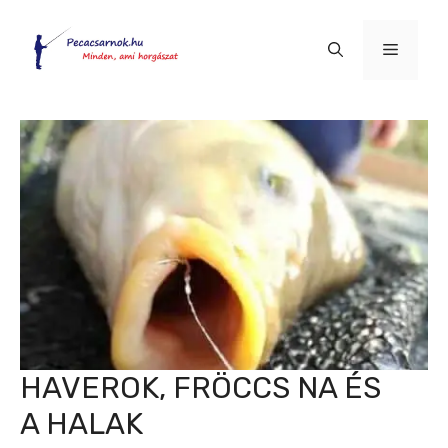
Kilépés
a
Menü
tartalomba
HAVEROK, FRÖCCS NA ÉS
A HALAK