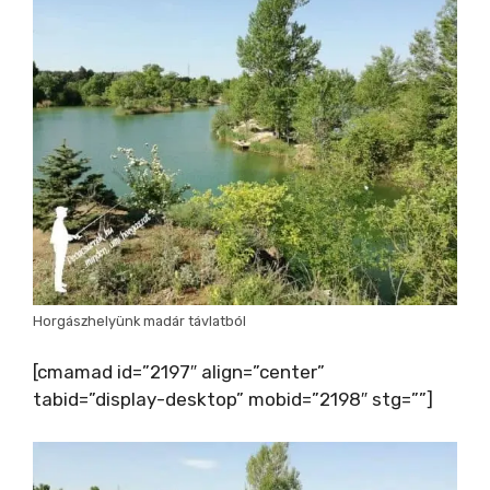
Horgászhelyünk madár távlatból
[cmamad id=”2197″ align=”center”
tabid=”display-desktop” mobid=”2198″ stg=””]