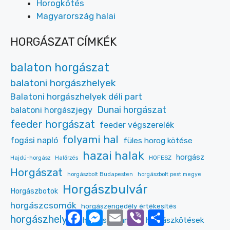
Horogkötés
Magyarország halai
HORGÁSZAT CÍMKÉK
balaton horgászat
balatoni horgászhelyek
Balatoni horgászhelyek déli part
Dunai horgászat
balatoni horgászjegy
feeder horgászat
feeder végszerelék
folyami hal
fogási napló
füles horog kötése
hazai halak
horgász
HOFESZ
Hajdú-horgász
Halőrzés
Horgászat
horgászbolt Budapesten
horgászbolt pest megye
Horgászbulvár
Horgászbotok
horgászcsomók
horgászengedély értékesítés
Facebook
Messenger
Email
Viber
Ossza
horgászhelyek
horgászkalandok
horgászkötések
meg