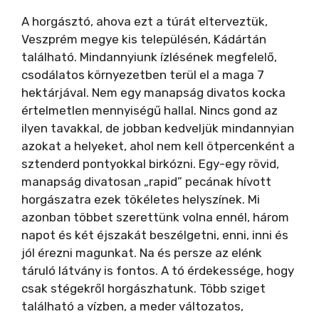
A horgásztó, ahova ezt a túrát elterveztük,
Veszprém megye kis településén, Kádártán
található. Mindannyiunk ízlésének megfelelő,
csodálatos környezetben terül el a maga 7
hektárjával. Nem egy manapság divatos kocka
értelmetlen mennyiségű hallal. Nincs gond az
ilyen tavakkal, de jobban kedveljük mindannyian
azokat a helyeket, ahol nem kell ötpercenként a
sztenderd pontyokkal birkózni. Egy-egy rövid,
manapság divatosan „rapid” pecának hívott
horgászatra ezek tökéletes helyszínek. Mi
azonban többet szerettünk volna ennél, három
napot és két éjszakát beszélgetni, enni, inni és
jól érezni magunkat. Na és persze az elénk
táruló látvány is fontos. A tó érdekessége, hogy
csak stégekről horgászhatunk. Több sziget
található a vízben, a meder változatos,