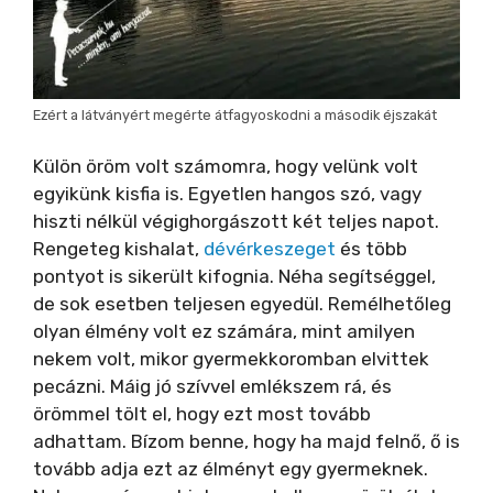
Ezért a látványért megérte átfagyoskodni a második éjszakát
Külön öröm volt számomra, hogy velünk volt
egyikünk kisfia is. Egyetlen hangos szó, vagy
hiszti nélkül végighorgászott két teljes napot.
Rengeteg kishalat,
dévérkeszeget
és több
pontyot is sikerült kifognia. Néha segítséggel,
de sok esetben teljesen egyedül. Remélhetőleg
olyan élmény volt ez számára, mint amilyen
nekem volt, mikor gyermekkoromban elvittek
pecázni. Máig jó szívvel emlékszem rá, és
örömmel tölt el, hogy ezt most tovább
adhattam. Bízom benne, hogy ha majd felnő, ő is
tovább adja ezt az élményt egy gyermeknek.