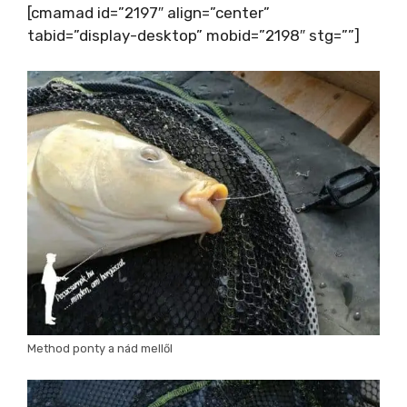
[cmamad id=”2197″ align=”center”
tabid=”display-desktop” mobid=”2198″ stg=””]
Method ponty a nád mellől