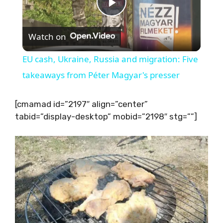
P
Watch on
l
EU cash, Ukraine, Russia and migration: Five
a
takeaways from Péter Magyar's presser
y
[cmamad id=”2197″ align=”center”
tabid=”display-desktop” mobid=”2198″ stg=””]
V
i
d