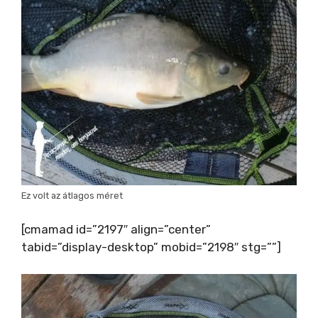
Ez volt az átlagos méret
[cmamad id=”2197″ align=”center”
tabid=”display-desktop” mobid=”2198″ stg=””]