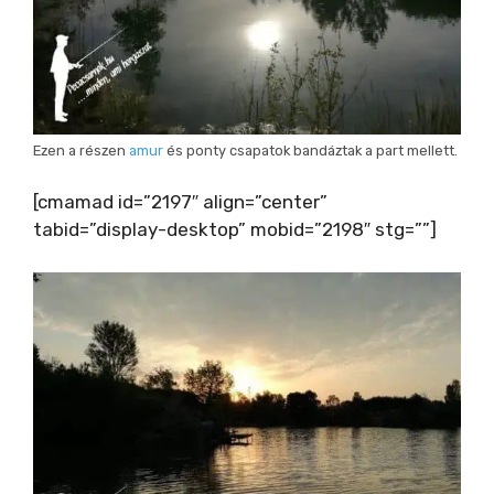
Ezen a részen
amur
és ponty csapatok bandáztak a part mellett.
[cmamad id=”2197″ align=”center”
tabid=”display-desktop” mobid=”2198″ stg=””]