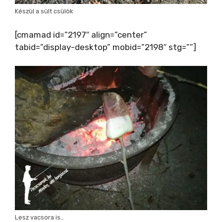
Készül a sült csülök
[cmamad id=”2197″ align=”center”
tabid=”display-desktop” mobid=”2198″ stg=””]
Lesz vacsora is…