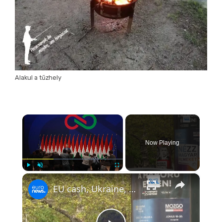
Alakul a tűzhely
×
Now Playing
×
Play
Unmute
Fullscreen
EU cash, Ukraine, Russia and migration: Five takeaways from Péter Magyar's presser