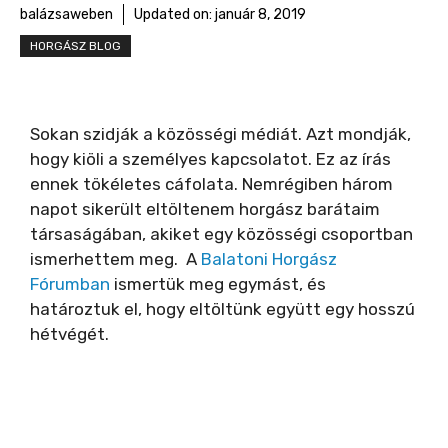
balázsaweben
Updated on:
január 8, 2019
HORGÁSZ BLOG
Sokan szidják a közösségi médiát. Azt mondják,
hogy kiöli a személyes kapcsolatot. Ez az írás
ennek tökéletes cáfolata. Nemrégiben három
napot sikerült eltöltenem horgász barátaim
társaságában, akiket egy közösségi csoportban
ismerhettem meg. A
Balatoni Horgász
Fórumban
ismertük meg egymást, és
határoztuk el, hogy eltöltünk együtt egy hosszú
hétvégét.