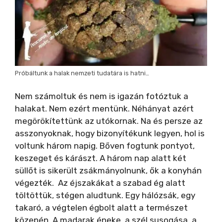
Próbáltunk a halak nemzeti tudatára is hatni…
Nem számoltuk és nem is igazán fotóztuk a
halakat. Nem ezért mentünk. Néhányat azért
megörökítettünk az utókornak. Na és persze az
asszonyoknak, hogy bizonyítékunk legyen, hol is
voltunk három napig. Bőven fogtunk pontyot,
keszeget és kárászt. A három nap alatt két
süllőt is sikerült zsákmányolnunk, ők a konyhán
végezték. Az éjszakákat a szabad ég alatt
töltöttük, stégen aludtunk. Egy hálózsák, egy
takaró, a végtelen égbolt alatt a természet
közepén. A madarak éneke, a szél susogása, a