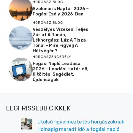
HORGÁSZ BLOG
Szolunáris Naptár 2026 –
Fogási Esély 2026-Ban
HORGÁSZ BLOG
Veszélyes Vizeken: Teljes
Zárlat A Dunán,
Lékhorgász-Láz A Tisza-
Tónál – Mire Figyelj A
Hétvégén?
HORGÁSZENGEDÉLY
Fogási Napló Leadása
2026 – Leadási Határidő,
Kitöltési Segédlet,
Újdonságok
LEGFRISSEBB CIKKEK
Utolsó figyelmeztetés horgászoknak:
Holnapig maradt idő a fogási napló