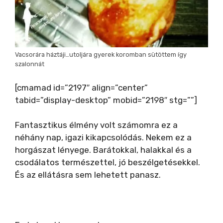
Vacsorára háztáji…utoljára gyerek koromban sütöttem így
szalonnát
[cmamad id=”2197″ align=”center”
tabid=”display-desktop” mobid=”2198″ stg=””]
Fantasztikus élmény volt számomra ez a
néhány nap, igazi kikapcsolódás. Nekem ez a
horgászat lényege. Barátokkal, halakkal és a
csodálatos természettel, jó beszélgetésekkel.
És az ellátásra sem lehetett panasz.