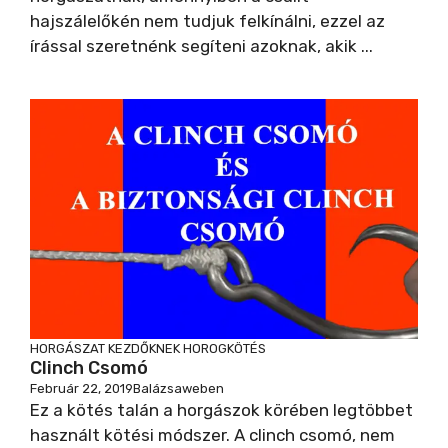
hajszálelőkén nem tudjuk felkínálni, ezzel az
írással szeretnénk segíteni azoknak, akik ...
HORGÁSZAT KEZDŐKNEK
HOROGKÖTÉS
Clinch Csomó
Február 22, 2019
Balázsaweben
Ez a kötés talán a horgászok körében legtöbbet
használt kötési módszer. A clinch csomó, nem