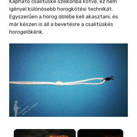
Kapható csalitüske szilikonba kötve, ez nem
igényel különösebb horogkötési technikát.
Egyszerűen a horog öblébe kell akasztani, és
már készen is áll a bevetésre a csalitüskés
horogelőkénk.
×