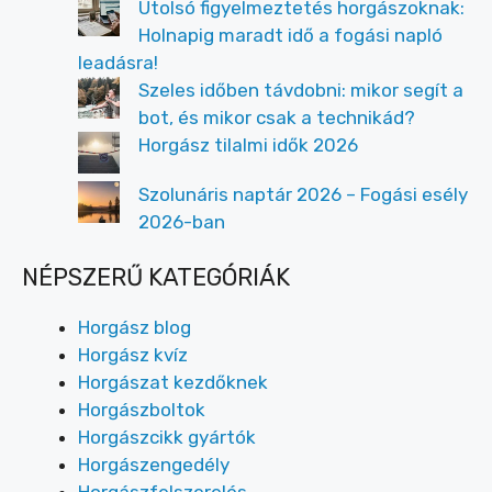
Utolsó figyelmeztetés horgászoknak:
Holnapig maradt idő a fogási napló
leadásra!
Szeles időben távdobni: mikor segít a
bot, és mikor csak a technikád?
Horgász tilalmi idők 2026
Szolunáris naptár 2026 – Fogási esély
2026-ban
NÉPSZERŰ KATEGÓRIÁK
Horgász blog
Horgász kvíz
Horgászat kezdőknek
Horgászboltok
Horgászcikk gyártók
Horgászengedély