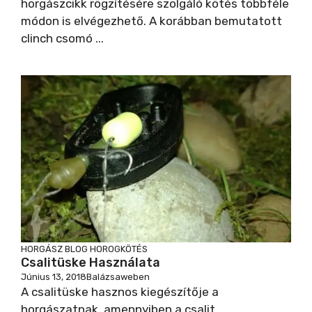
horgászcikk rögzítésére szolgáló kötés többféle
V
módon is elvégezhető. A korábban bemutatott
clinch csomó ...
i
d
e
o
HORGÁSZ BLOG
HOROGKÖTÉS
Csalitüske Használata
Június 13, 2018
Balázsaweben
A csalitüske hasznos kiegészítője a
horgászatnak, amennyiben a csalit