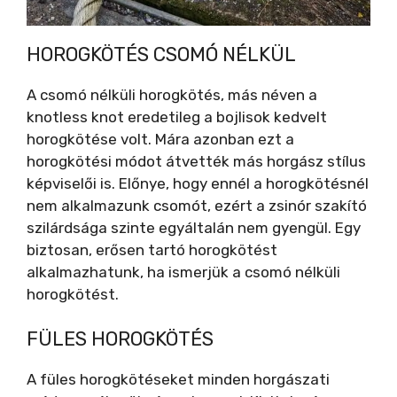
HOROGKÖTÉS CSOMÓ NÉLKÜL
A csomó nélküli horogkötés, más néven a
knotless knot eredetileg a bojlisok kedvelt
horogkötése volt. Mára azonban ezt a
horogkötési módot átvették más horgász stílus
képviselői is. Előnye, hogy ennél a horogkötésnél
nem alkalmazunk csomót, ezért a zsinór szakító
szilárdsága szinte egyáltalán nem gyengül. Egy
biztosan, erősen tartó horogkötést
alkalmazhatunk, ha ismerjük a csomó nélküli
horogkötést.
FÜLES HOROGKÖTÉS
A füles horogkötéseket minden horgászati