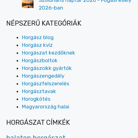
2026-ban
NÉPSZERŰ KATEGÓRIÁK
Horgász blog
Horgász kvíz
Horgászat kezdőknek
Horgászboltok
Horgászcikk gyártók
Horgászengedély
Horgászfelszerelés
Horgásztavak
Horogkötés
Magyarország halai
HORGÁSZAT CÍMKÉK
balaton horgászat