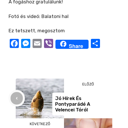
A fogáshoz gratulálunk!
Fotó és videó: Balatoni hal
Ez tetszett, megosztom
F
M
E
Vi
O
Share
a
e
m
b
ss
c
ss
ail
er
z
e
e
a
b
n
m
ELŐZŐ
o
g
e
o
er
g
Jó Hírek És
Pontyparádé A
k
Velencei Tóról
KÖVETKEZŐ