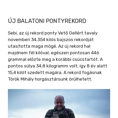
ÚJ BALATONI PONTYREKORD
Sebi, az új rekord ponty Vető Gellért tavaly
novemberi 34,354 kilós bajszos rekordját
utasította maga mögé. Az új rekord hal
majdnem fél kilóval, egészen pontosan 446
grammal előzte meg a korábbi csúcstartót. A
pontos súlya 34,8 kilogramm volt, így 8 év alatt
15,4 kilót szedett magára. A rekord fogásnak
Török Mihály horgásztársunk örülhetett.