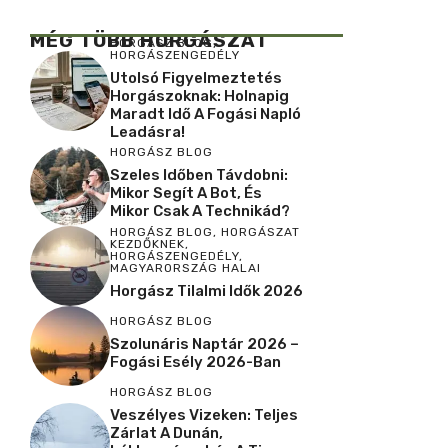
MÉG TÖBB HORGÁSZAT
HORGÁSZ BLOG
,
HORGÁSZENGEDÉLY
Utolsó Figyelmeztetés
Horgászoknak: Holnapig
Maradt Idő A Fogási Napló
Leadásra!
HORGÁSZ BLOG
Szeles Időben Távdobni:
Mikor Segít A Bot, És
Mikor Csak A Technikád?
HORGÁSZ BLOG
,
HORGÁSZAT
KEZDŐKNEK
,
HORGÁSZENGEDÉLY
,
MAGYARORSZÁG HALAI
Horgász Tilalmi Idők 2026
HORGÁSZ BLOG
Szolunáris Naptár 2026 –
Fogási Esély 2026-Ban
HORGÁSZ BLOG
Veszélyes Vizeken: Teljes
Zárlat A Dunán,