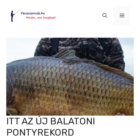
Kilépés
a
Menü
tartalomba
ITT AZ ÚJ BALATONI
PONTYREKORD