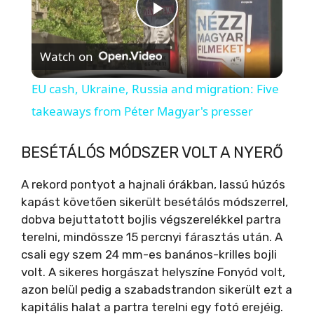
P
Watch on
l
EU cash, Ukraine, Russia and migration: Five
a
takeaways from Péter Magyar's presser
y
BESÉTÁLÓS MÓDSZER VOLT A NYERŐ
A rekord pontyot a hajnali órákban, lassú húzós
V
kapást követően sikerült besétálós módszerrel,
dobva bejuttatott bojlis végszerelékkel partra
i
terelni, mindössze 15 percnyi fárasztás után. A
csali egy szem 24 mm-es banános-krilles bojli
volt. A sikeres horgászat helyszíne Fonyód volt,
d
azon belül pedig a szabadstrandon sikerült ezt a
kapitális halat a partra terelni egy fotó erejéig.