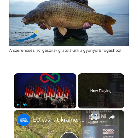
A szerencsés horgásznak gratulálunk a gyönyörű fogáshoz!
×
Now Playing
×
Play
Unmute
Fullscreen
EU cash, Ukraine, Russia and migration: Five takeaways from Péter Magyar's presser