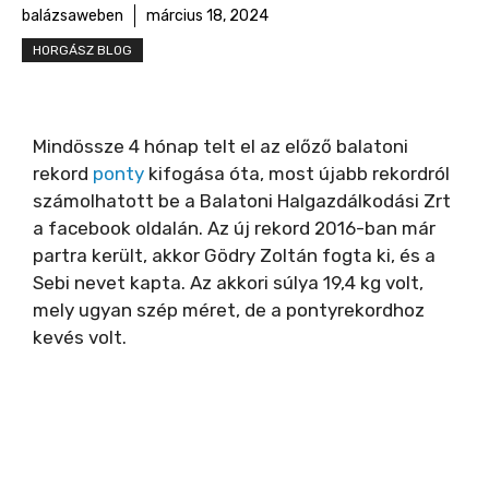
balázsaweben
március 18, 2024
HORGÁSZ BLOG
Mindössze 4 hónap telt el az előző balatoni
rekord
ponty
kifogása óta, most újabb rekordról
számolhatott be a Balatoni Halgazdálkodási Zrt
a facebook oldalán. Az új rekord 2016-ban már
partra került, akkor Gödry Zoltán fogta ki, és a
Sebi nevet kapta. Az akkori súlya 19,4 kg volt,
mely ugyan szép méret, de a pontyrekordhoz
kevés volt.