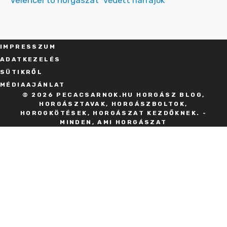
IMPRESSZU
M
ADATKEZELÉS
SÜT
IKRŐL
MÉDIAAJÁNLAT
© 2026 PECACSARNOK.HU HORGÁSZ BLOG,
HORGÁSZTAVAK, HORGÁSZBOLTOK,
HOROGKÖTÉSEK, HORGÁSZAT KEZDŐKNEK. -
MINDEN, AMI HORGÁSZAT