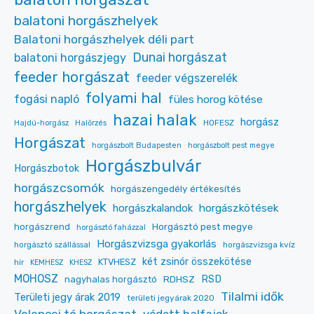
balatoni horgászhelyek
Balatoni horgászhelyek déli part
Dunai horgászat
balatoni horgászjegy
feeder horgászat
feeder végszerelék
folyami hal
fogási napló
füles horog kötése
hazai halak
horgász
HOFESZ
Hajdú-horgász
Halőrzés
Horgászat
horgászbolt Budapesten
horgászbolt pest megye
Horgászbulvár
Horgászbotok
horgászcsomók
horgászengedély értékesítés
horgászhelyek
horgászkalandok
horgászkötések
Horgásztó pest megye
horgászrend
horgásztó faházzal
Horgászvizsga gyakorlás
horgásztó szállással
horgászvizsga kvíz
két zsinór összekötése
KTVHESZ
hír
KEMHESZ
KHESZ
MOHOSZ
RDHSZ
RSD
nagyhalas horgásztó
Tilalmi idők
Területi jegy árak 2019
területi jegyárak 2020
Velencei tó horgászat
védett halfajok