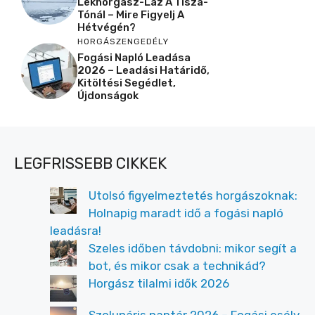
Lékhorgász-Láz A Tisza-
Tónál – Mire Figyelj A
Hétvégén?
HORGÁSZENGEDÉLY
Fogási Napló Leadása
2026 – Leadási Határidő,
Kitöltési Segédlet,
Újdonságok
LEGFRISSEBB CIKKEK
Utolsó figyelmeztetés horgászoknak:
Holnapig maradt idő a fogási napló
leadásra!
Szeles időben távdobni: mikor segít a
bot, és mikor csak a technikád?
Horgász tilalmi idők 2026
Szolunáris naptár 2026 – Fogási esély