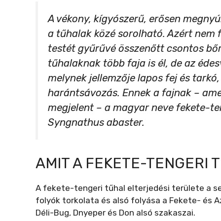
A vékony, kígyószerű, erősen megnyúl
a tűhalak közé sorolható. Azért nem 
testét gyűrűvé összenőtt csontos bő
tűhalaknak több faja is él, de az édes
melynek jellemzője lapos fej és tarkó,
harántsávozás. Ennek a fajnak – ame
megjelent – a magyar neve fekete-te
Syngnathus abaster.
AMIT A FEKETE-TENGERI 
A fekete-tengeri tűhal elterjedési területe a s
folyók torkolata és alsó folyása a Fekete- és 
Déli-Bug, Dnyeper és Don alsó szakaszai.