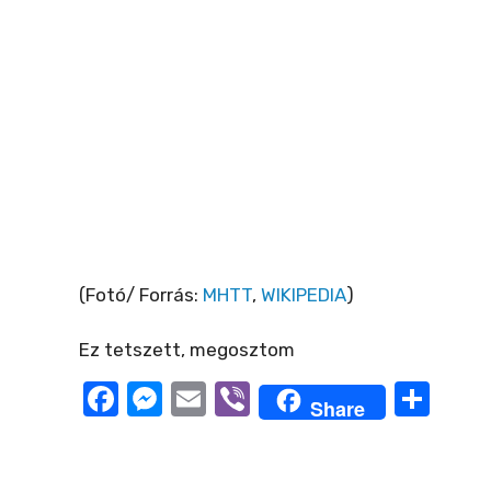
(Fotó/ Forrás:
MHTT
,
WIKIPEDIA
)
Ez tetszett, megosztom
F
M
E
Vi
O
Share
a
e
m
b
ss
c
ss
ail
er
z