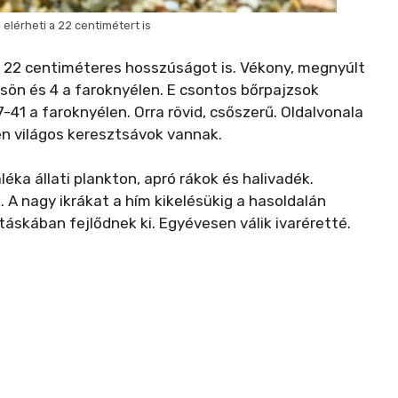
 elérheti a 22 centimétert is
a 22 centiméteres hosszúságot is. Vékony, megnyúlt
sön és 4 a faroknyélen. E csontos bőrpajzsok
-41 a faroknyélen. Orra rövid, csőszerű. Oldalvonala
n világos keresztsávok vannak.
léka állati plankton, apró rákok és halivadék.
A nagy ikrákat a hím kikelésükig a hasoldalán
táskában fejlődnek ki. Egyévesen válik ivaréretté.