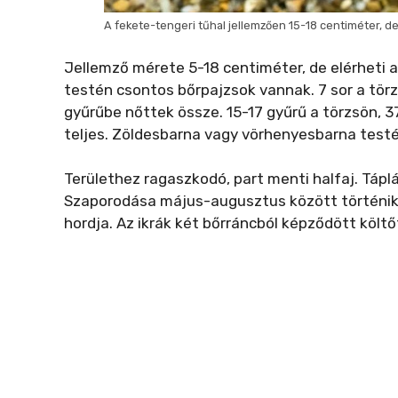
A fekete-tengeri tűhal jellemzően 15-18 centiméter, de
Jellemző mérete 5-18 centiméter, de elérheti 
testén csontos bőrpajzsok vannak. 7 sor a törz
gyűrűbe nőttek össze. 15-17 gyűrű a törzsön, 37
teljes. Zöldesbarna vagy vörhenyesbarna testé
Területhez ragaszkodó, part menti halfaj. Táplá
Szaporodása május-augusztus között történik. 
hordja. Az ikrák két bőrráncból képződött költő