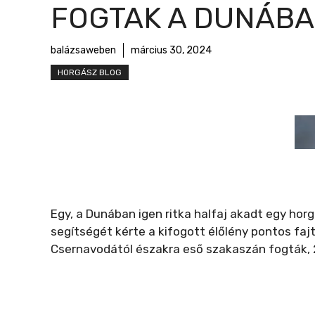
r
FOGTAK A DUNÁB
m
e
balázsaweben
március 30, 2024
g
HORGÁSZ BLOG
Egy, a Dunában igen ritka halfaj akadt egy hor
segítségét kérte a kifogott élőlény pontos faj
Csernavodától északra eső szakaszán fogták, 