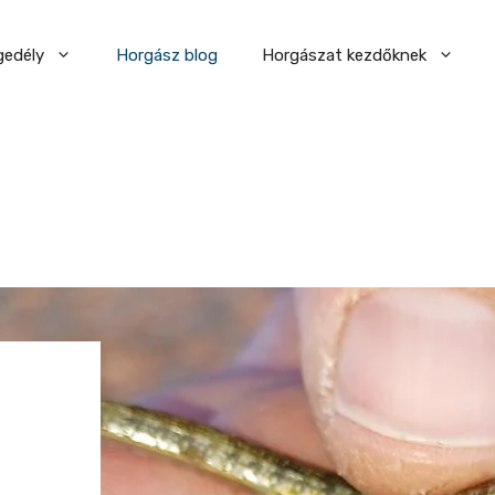
gedély
Horgász blog
Horgászat kezdőknek