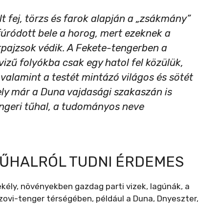
t fej, törzs és farok alapján a „zsákmány”
fúródott bele a horog, mert ezeknek a
rpajzsok védik. A Fekete-tengerben a
vizű folyókba csak egy hatol fel közülük,
 valamint a testét mintázó világos és sötét
ly már a Duna vajdasági szakaszán is
ngeri tűhal, a tudományos neve
TŰHALRÓL TUDNI ÉRDEMES
ekély, növényekben gazdag parti vizek, lagúnák, a
Azovi-tenger térségében, például a Duna, Dnyeszter,