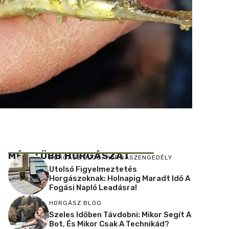
MÉG TÖBB HORGÁSZAT
HORGÁSZ BLOG
,
HORGÁSZENGEDÉLY
Utolsó Figyelmeztetés
Horgászoknak: Holnapig Maradt Idő A
Fogási Napló Leadásra!
HORGÁSZ BLOG
Szeles Időben Távdobni: Mikor Segít A
Bot, És Mikor Csak A Technikád?