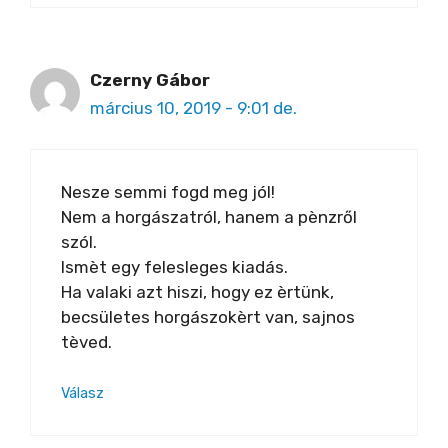
Czerny Gábor
március 10, 2019 - 9:01 de.
Nesze semmi fogd meg jól!
Nem a horgászatról, hanem a pènzről
szól.
Ismèt egy felesleges kiadás.
Ha valaki azt hiszi, hogy ez èrtünk,
becsületes horgászokèrt van, sajnos
tèved.
Válasz