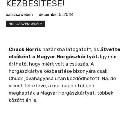
KÉZBESÍTÉSE!
balázsaweben
december 5, 2018
HORGÁSZENGEDÉLY
Chuck Norris
hazánkba látogatott, és
átvette
elsőként a Magyar Horgászkártyát.
Így már
érthető, hogy miért volt a csúszás. A
horgászkártya kézbesítése bizonyára csak
Chuck jóváhagyása után kezdődhetett. Na, de
viccet félretéve, a mai napon többen
megkapták a Magyar Horgászkártyát, többek
között én is.