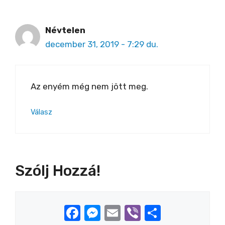
Névtelen
december 31, 2019 - 7:29 du.
Az enyém még nem jött meg.
Válasz
Szólj Hozzá!
Hozzászólás
Facebook
Messenger
Email
Viber
Ossza
meg