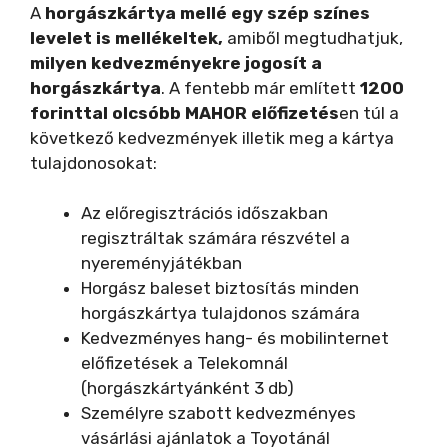
A
horgászkártya mellé egy szép színes
levelet is mellékeltek,
amiből megtudhatjuk,
milyen kedvezményekre jogosít a
horgászkártya
. A fentebb már említett
1200
forinttal olcsóbb MAHOR előfizetés
en túl a
következő kedvezmények illetik meg a kártya
tulajdonosokat:
Az előregisztrációs időszakban
regisztráltak számára részvétel a
nyereményjátékban
Horgász baleset biztosítás minden
horgászkártya tulajdonos számára
Kedvezményes hang- és mobilinternet
előfizetések a Telekomnál
(horgászkártyánként 3 db)
Személyre szabott kedvezményes
vásárlási ajánlatok a Toyotánál