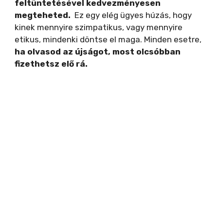
feltüntetésével kedvezményesen
e
megteheted.
Ez egy elég ügyes húzás, hogy
kinek mennyire szimpatikus, vagy mennyire
etikus, mindenki döntse el maga. Minden esetre,
o
ha olvasod az újságot, most olcsóbban
fizethetsz elő rá.