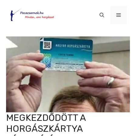
Kilépés
a
Menü
tartalomba
MEGKEZDŐDÖTT A
HORGÁSZKÁRTYA