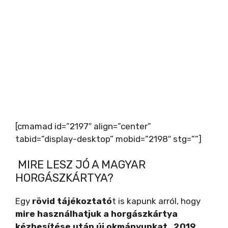
[cmamad id=”2197″ align=”center”
tabid=”display-desktop” mobid=”2198″ stg=””]
MIRE LESZ JÓ A MAGYAR
HORGÁSZKÁRTYA?
Egy
rövid tájékoztató
t is kapunk arról, hogy
mire használhatjuk a horgászkártya
kézbesítése után új okmányunkat
.
2019.