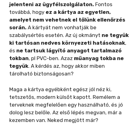
jelenteni az ügyfélszolgálaton.
Fontos
továbbá, hogy
ez a kártya az egyetlen,
amelyet nem vehetnek el tőlünk ellenőrzés
során.
A kártyát nem vonhatják be
szabálysértés esetén. Az új okmányt
ne tegyük
ki tartósan nedves környezeti hatásoknak
,
és
ne tartsuk lágyító anyagot tartalmazó
tokban
, pl PVC-ben. Azaz
műanyag tokba ne
tegyük
. A kérdés az, hogy akkor miben
tárolható biztonságosan?
Maga a kártya egyébként egész jól néz ki,
tetszetős, modern külsőt kapott. Remélem a
terveknek megfelelően egy használható, és jó
dolog lesz belőle. Az első lépés megvan, már a
kezemben van. Neked megjött már?