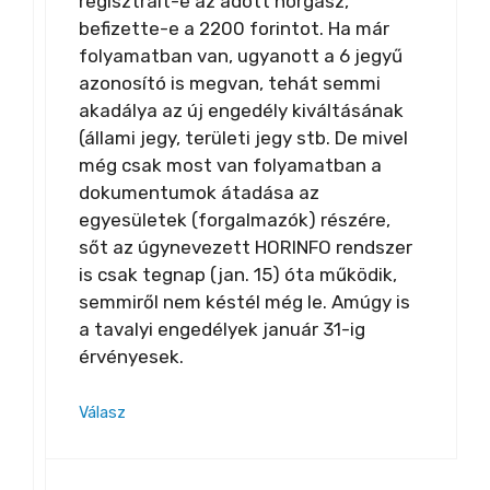
regisztrált-e az adott horgász,
befizette-e a 2200 forintot. Ha már
folyamatban van, ugyanott a 6 jegyű
azonosító is megvan, tehát semmi
akadálya az új engedély kiváltásának
(állami jegy, területi jegy stb. De mivel
még csak most van folyamatban a
dokumentumok átadása az
egyesületek (forgalmazók) részére,
sőt az úgynevezett HORINFO rendszer
is csak tegnap (jan. 15) óta működik,
semmiről nem késtél még le. Amúgy is
a tavalyi engedélyek január 31-ig
érvényesek.
Válasz