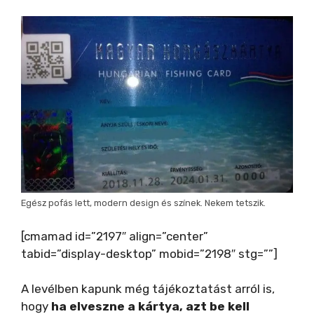
Egész pofás lett, modern design és színek. Nekem tetszik.
[cmamad id=”2197″ align=”center”
tabid=”display-desktop” mobid=”2198″ stg=””]
A levélben kapunk még tájékoztatást arról is,
hogy
ha elveszne a kártya, azt be kell