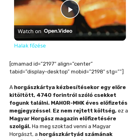
P
Watch on
l
Halak főzése
a
[cmamad id=”2197″ align=”center”
tabid=”display-desktop” mobid=”2198″ stg=””]
y
A
horgászkártya kézbesítésekor egy előre
V
kitöltött, 4740 forintról szóló csekket
fogunk találni.
MAHOR-MHK éves előfizetés
i
megjegyzéssel
.
Ez nem rejtett költség,
ez a
Magyar Horgász magazin előfizetésére
szolgál.
Ha meg szoktad venni a Magyar
d
Horgászt, a
horgászkártyád számának