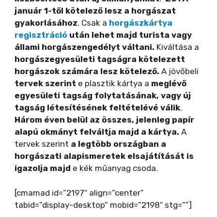
január 1-től kötelező lesz a horgászat
gyakorlásához
. Csak a
horgászkártya
regisztráció
után lehet majd turista vagy
állami horgászengedélyt váltani.
Kiváltása a
horgászegyesületi tagságra kötelezett
horgászok számára lesz kötelező.
A jövőbeli
tervek szerint
e plasztik kártya a
meglévő
egyesületi tagság folytatásának, vagy új
tagság létesítésének feltételévé válik
.
Három éven belül az összes, jelenleg papír
alapú okmányt felváltja majd a kártya.
A
tervek szerint
a legtöbb országban a
horgászati alapismeretek elsajátítását is
igazolja majd
e kék műanyag csoda.
[cmamad id=”2197″ align=”center”
tabid=”display-desktop” mobid=”2198″ stg=””]