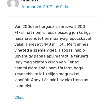
Chuck11
február 26, 2019 - 6:11 de.
Van 200ezer horgász, szorozva 2.200
Ft-al, hát nem is rossz összeg jön ki. Egy
hasznavehetetlen műanyag lapocskával
valaki keresett 440 milliót… Mert ehhez
viheted a személyidet, a fogási napló
ugyanúgy papíralapú maradt, a területi
jegy meg szintén külön van. Tehát
semmi előrelépés nem történt, hogy
kevesebb iratot kelljen magunkkal
vinnünk. Annyit ér, mint az elektronikus
személyi.
Válasz