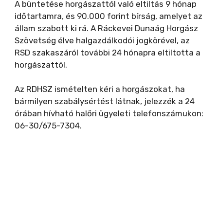
A büntetése horgászattól való eltiltás 9 hónap
időtartamra, és 90.000 forint bírság, amelyet az
állam szabott ki rá. A Ráckevei Dunaág Horgász
Szövetség élve halgazdálkodói jogkörével, az
RSD szakaszáról további 24 hónapra eltiltotta a
horgászattól.
Az RDHSZ ismételten kéri a horgászokat, ha
bármilyen szabálysértést látnak, jelezzék a 24
órában hívható halőri ügyeleti telefonszámukon:
06-30/675-7304.