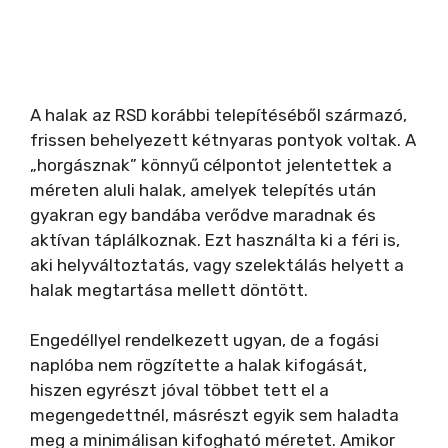
A halak az RSD korábbi telepítéséből származó,
frissen behelyezett kétnyaras pontyok voltak. A
„horgásznak” könnyű célpontot jelentettek a
méreten aluli halak, amelyek telepítés után
gyakran egy bandába verődve maradnak és
aktívan táplálkoznak. Ezt használta ki a féri is,
aki helyváltoztatás, vagy szelektálás helyett a
halak megtartása mellett döntött.
Engedéllyel rendelkezett ugyan, de a fogási
naplóba nem rögzítette a halak kifogását,
hiszen egyrészt jóval többet tett el a
megengedettnél, másrészt egyik sem haladta
meg a minimálisan kifogható méretet. Amikor