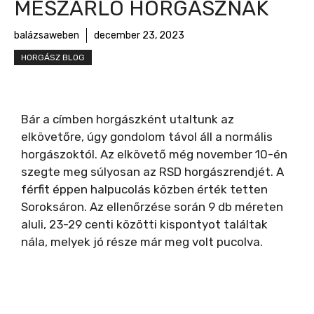
MÉSZÁRLÓ HORGÁSZNAK
balázsaweben
december 23, 2023
HORGÁSZ BLOG
Bár a címben horgászként utaltunk az
elkövetőre, úgy gondolom távol áll a normális
horgászoktól. Az elkövető még november 10-én
szegte meg súlyosan az RSD horgászrendjét. A
férfit éppen halpucolás közben érték tetten
Soroksáron. Az ellenőrzése során 9 db méreten
aluli, 23-29 centi közötti kispontyot találtak
nála, melyek jó része már meg volt pucolva.