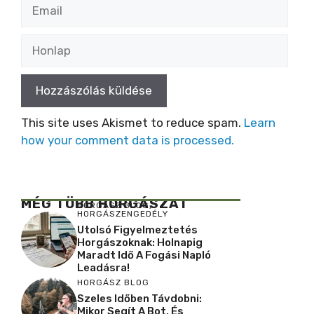
Email
Honlap
This site uses Akismet to reduce spam.
Learn
how your comment data is processed.
MÉG TÖBB HORGÁSZAT
HORGÁSZ BLOG
,
HORGÁSZENGEDÉLY
Utolsó Figyelmeztetés
Horgászoknak: Holnapig
Maradt Idő A Fogási Napló
Leadásra!
HORGÁSZ BLOG
Szeles Időben Távdobni:
Mikor Segít A Bot, És