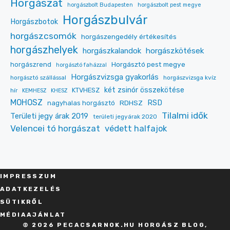
Horgászat
horgászbolt Budapesten
horgászbolt pest megye
Horgászbulvár
Horgászbotok
horgászcsomók
horgászengedély értékesítés
horgászhelyek
horgászkalandok
horgászkötések
Horgásztó pest megye
horgászrend
horgásztó faházzal
Horgászvizsga gyakorlás
horgásztó szállással
horgászvizsga kvíz
két zsinór összekötése
KTVHESZ
hír
KEMHESZ
KHESZ
MOHOSZ
RDHSZ
RSD
nagyhalas horgásztó
Tilalmi idők
Területi jegy árak 2019
területi jegyárak 2020
Velencei tó horgászat
védett halfajok
IMPRESSZU
M
ADATKEZELÉS
SÜT
IKRŐL
MÉDIAAJÁNLAT
© 2026 PECACSARNOK.HU HORGÁSZ BLOG,