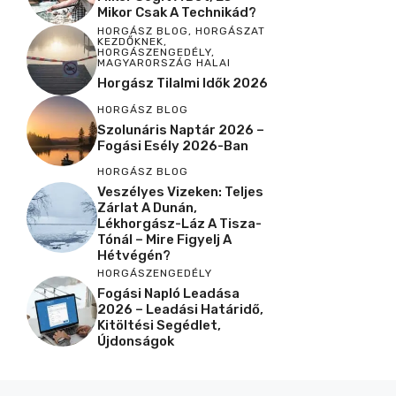
Mikor Csak A Technikád?
HORGÁSZ BLOG
,
HORGÁSZAT
KEZDŐKNEK
,
HORGÁSZENGEDÉLY
,
MAGYARORSZÁG HALAI
Horgász Tilalmi Idők 2026
HORGÁSZ BLOG
Szolunáris Naptár 2026 –
Fogási Esély 2026-Ban
HORGÁSZ BLOG
Veszélyes Vizeken: Teljes
Zárlat A Dunán,
Lékhorgász-Láz A Tisza-
Tónál – Mire Figyelj A
Hétvégén?
HORGÁSZENGEDÉLY
Fogási Napló Leadása
2026 – Leadási Határidő,
Kitöltési Segédlet,
Újdonságok