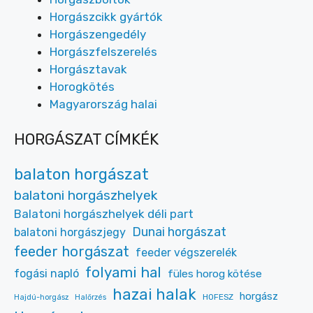
Horgászcikk gyártók
Horgászengedély
Horgászfelszerelés
Horgásztavak
Horogkötés
Magyarország halai
HORGÁSZAT CÍMKÉK
balaton horgászat
balatoni horgászhelyek
Balatoni horgászhelyek déli part
Dunai horgászat
balatoni horgászjegy
feeder horgászat
feeder végszerelék
folyami hal
fogási napló
füles horog kötése
hazai halak
horgász
HOFESZ
Hajdú-horgász
Halőrzés