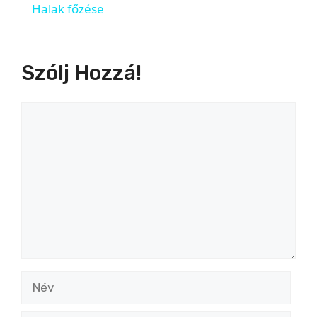
Halak főzése
a
Szólj Hozzá!
y
Hozzászólás
V
i
d
e
Név
o