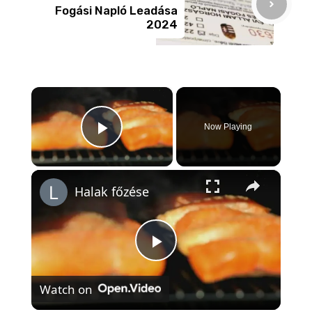
Fogási Napló Leadása
2024
×
Now Playing
Play Video
×
Halak főzése
P
Watch on
l