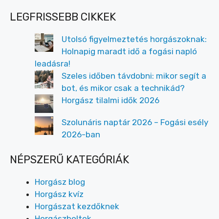
LEGFRISSEBB CIKKEK
Utolsó figyelmeztetés horgászoknak:
Holnapig maradt idő a fogási napló
leadásra!
Szeles időben távdobni: mikor segít a
bot, és mikor csak a technikád?
Horgász tilalmi idők 2026
Szolunáris naptár 2026 – Fogási esély
2026-ban
NÉPSZERŰ KATEGÓRIÁK
Horgász blog
Horgász kvíz
Horgászat kezdőknek
Horgászboltok