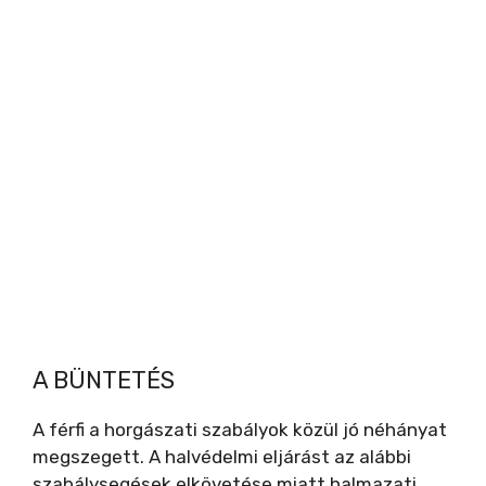
A BÜNTETÉS
A férfi a horgászati szabályok közül jó néhányat
megszegett. A halvédelmi eljárást az alábbi
szabálysegések elkövetése miatt halmazati