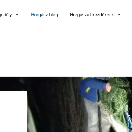
gedély
Horgász blog
Horgászat kezdőknek