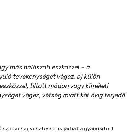
agy más halászati eszközzel – a
yuló tevékenységet végez, b) külön
szközzel, tiltott módon vagy kíméleti
ységet végez, vétség miatt két évig terjedő
edő szabadságvesztéssel is járhat a gyanusított