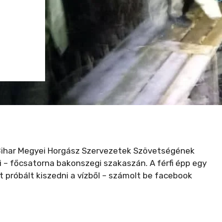
Bihar Megyei Horgász Szervezetek Szövetségének
eti – főcsatorna bakonszegi szakaszán. A férfi épp egy
 próbált kiszedni a vízből – számolt be facebook