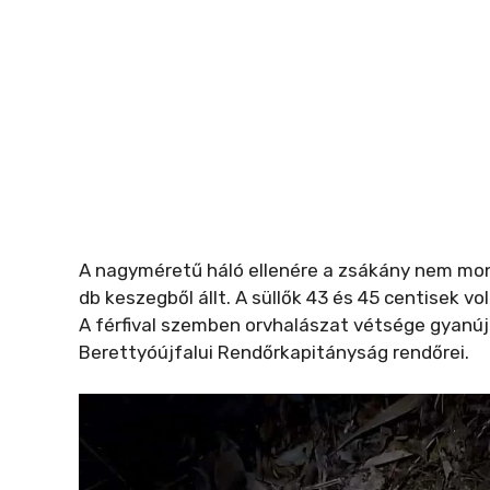
A nagyméretű háló ellenére a zsákány nem mon
db keszegből állt. A süllők 43 és 45 centisek v
A férfival szemben orvhalászat vétsége gyanúja 
Berettyóújfalui Rendőrkapitányság rendőrei.