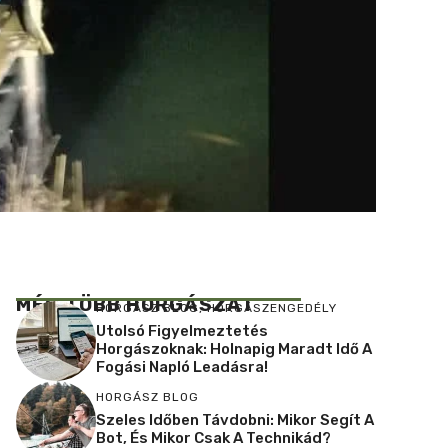
MÉG TÖBB HORGÁSZAT
HORGÁSZ BLOG
,
HORGÁSZENGEDÉLY
Utolsó Figyelmeztetés
Horgászoknak: Holnapig Maradt Idő A
Fogási Napló Leadásra!
HORGÁSZ BLOG
Szeles Időben Távdobni: Mikor Segít A
Bot, És Mikor Csak A Technikád?