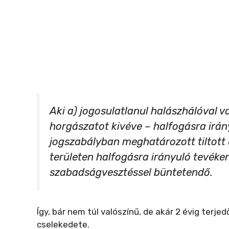
Aki a) jogosulatlanul halászhálóval v
horgászatot kivéve – halfogásra irán
jogszabályban meghatározott tiltott e
területen halfogásra irányuló tevéken
szabadságvesztéssel büntetendő.
Így, bár nem túl valószínű, de akár 2 évig terj
cselekedete.