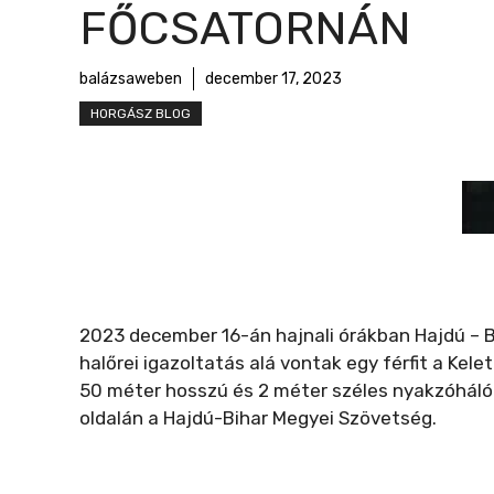
r
FŐCSATORNÁN
m
e
balázsaweben
december 17, 2023
g
HORGÁSZ BLOG
2023 december 16-án hajnali órákban Hajdú – 
halőrei igazoltatás alá vontak egy férfit a Kel
50 méter hosszú és 2 méter széles nyakzóhálót
oldalán a Hajdú-Bihar Megyei Szövetség.