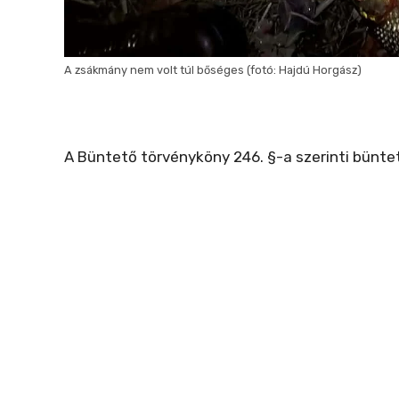
A zsákmány nem volt túl bőséges (fotó: Hajdú Horgász)
A Büntető törvényköny 246. §-a szerinti bünteté