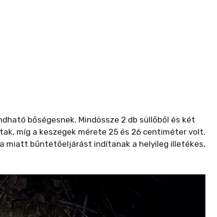
dható bőségesnek. Mindössze 2 db süllőből és két
oltak, míg a keszegek mérete 25 és 26 centiméter volt.
miatt bűntetőeljárást indítanak a helyileg illetékes,