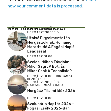
how your comment data is processed.
MÉG TÖBB HORGÁSZAT
HORGÁSZ BLOG
,
HORGÁSZENGEDÉLY
Utolsó Figyelmeztetés
Horgászoknak: Holnapig
Maradt Idő A Fogási Napló
Leadásra!
HORGÁSZ BLOG
Szeles Időben Távdobni:
Mikor Segít A Bot, És
Mikor Csak A Technikád?
HORGÁSZ BLOG
,
HORGÁSZAT
KEZDŐKNEK
,
HORGÁSZENGEDÉLY
,
MAGYARORSZÁG HALAI
Horgász Tilalmi Idők 2026
HORGÁSZ BLOG
Szolunáris Naptár 2026 –
Fogási Esély 2026-Ban