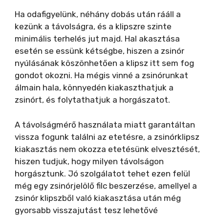
Ha odafigyelünk, néhány dobás után rááll a
kezünk a távolságra, és a klipszre szinte
minimális terhelés jut majd. Hal akasztása
esetén se essünk kétségbe, hiszen a zsinór
nyúlásának köszönhetően a klipsz itt sem fog
gondot okozni. Ha mégis vinné a zsinórunkat
álmain hala, könnyedén kiakaszthatjuk a
zsinórt, és folytathatjuk a horgászatot.
A távolságmérő használata miatt garantáltan
vissza fogunk találni az etetésre, a zsinórklipsz
kiakasztás nem okozza etetésünk elvesztését,
hiszen tudjuk, hogy milyen távolságon
horgásztunk. Jó szolgálatot tehet ezen felül
még egy zsinórjelölő filc beszerzése, amellyel a
zsinór klipszből való kiakasztása után még
gyorsabb visszajutást tesz lehetővé