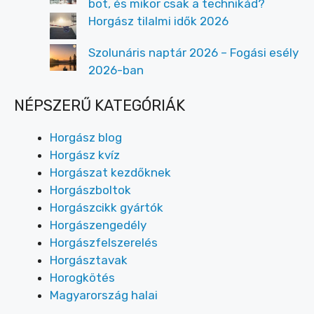
bot, és mikor csak a technikád?
Horgász tilalmi idők 2026
Szolunáris naptár 2026 – Fogási esély
2026-ban
NÉPSZERŰ KATEGÓRIÁK
Horgász blog
Horgász kvíz
Horgászat kezdőknek
Horgászboltok
Horgászcikk gyártók
Horgászengedély
Horgászfelszerelés
Horgásztavak
Horogkötés
Magyarország halai