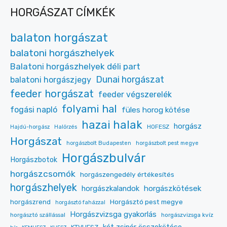
HORGÁSZAT CÍMKÉK
balaton horgászat
balatoni horgászhelyek
Balatoni horgászhelyek déli part
Dunai horgászat
balatoni horgászjegy
feeder horgászat
feeder végszerelék
folyami hal
fogási napló
füles horog kötése
hazai halak
horgász
HOFESZ
Hajdú-horgász
Halőrzés
Horgászat
horgászbolt Budapesten
horgászbolt pest megye
Horgászbulvár
Horgászbotok
horgászcsomók
horgászengedély értékesítés
horgászhelyek
horgászkalandok
horgászkötések
Horgásztó pest megye
horgászrend
horgásztó faházzal
Horgászvizsga gyakorlás
horgásztó szállással
horgászvizsga kvíz