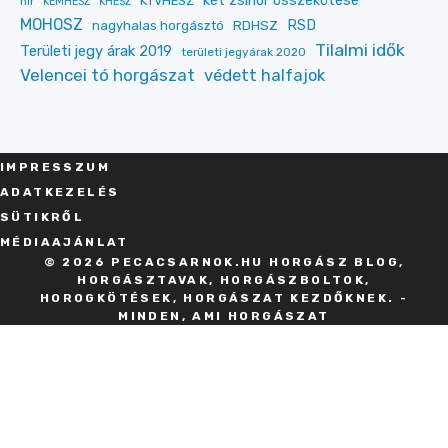
két zsinór összekötése
KTVHESZ
hír
KEMHESZ
KHESZ
MOHOSZ
RDHSZ
RSD
nagyhalas horgásztó
Tilalmi idők
Területi jegy árak 2019
területi jegyárak 2020
Velencei tó horgászat
védett halfajok
IMPRESSZU
M
ADATKEZELÉS
SÜT
IKRŐL
MÉDIAAJÁNLAT
© 2026 PECACSARNOK.HU HORGÁSZ BLOG,
HORGÁSZTAVAK, HORGÁSZBOLTOK,
HOROGKÖTÉSEK, HORGÁSZAT KEZDŐKNEK. -
MINDEN, AMI HORGÁSZAT