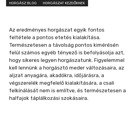
HORGÁSZ BLOG
HORGÁSZAT KEZDŐKNEK
Az eredményes horgászat egyik fontos
feltétele a pontos etetés kialakítása.
Természetesen a távolság pontos kimérésén
felül számos egyéb tényező is befolyásolja azt,
hogy sikeres legyen horgászatunk. Figyelemmel
kell lennünk a horgásztó meder változásaira, az
aljzat anyagára, akadókra, időjárásra, a
végszerelék megfelelő kialakítására, a csali
felkínálását nem is említve, és természetesen a
halfajok táplálkozási szokásaira.