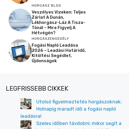
HORGÁSZ BLOG
Veszélyes Vizeken: Teljes
Zárlat A Dunán,
Lékhorgász-Láz A Tisza-
Tónál – Mire Figyelj A
Hétvégén?
HORGÁSZENGEDÉLY
Fogási Napló Leadása
2026 – Leadási Határidő,
Kitöltési Segédlet,
Újdonságok
LEGFRISSEBB CIKKEK
Utolsó figyelmeztetés horgászoknak:
Holnapig maradt idő a fogási napló
leadásra!
Szeles időben távdobni: mikor segít a