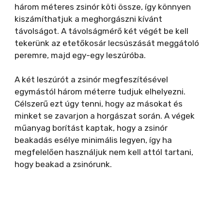
három méteres zsinór köti össze, így könnyen
kiszámíthatjuk a meghorgászni kívánt
távolságot. A távolságmérő két végét be kell
tekerünk az etetőkosár lecsúszását meggátoló
peremre, majd egy-egy leszúróba.
A két leszúrót a zsinór megfeszítésével
egymástól három méterre tudjuk elhelyezni.
Célszerű ezt úgy tenni, hogy az másokat és
minket se zavarjon a horgászat során. A végek
műanyag borítást kaptak, hogy a zsinór
beakadás esélye minimális legyen, így ha
megfelelően használjuk nem kell attól tartani,
hogy beakad a zsinórunk.