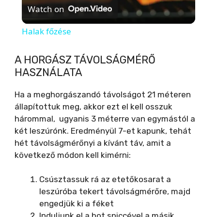
Watch on
l
Halak főzése
a
A HORGÁSZ TÁVOLSÁGMÉRŐ
HASZNÁLATA
y
Ha a meghorgászandó távolságot 21 méteren
V
állapítottuk meg, akkor ezt el kell osszuk
hárommal, ugyanis 3 méterre van egymástól a
két leszúrónk. Eredményül 7-et kapunk, tehát
i
hét távolságmérőnyi a kívánt táv, amit a
következő módon kell kimérni:
d
Csúsztassuk rá az etetőkosarat a
e
leszúróba tekert távolságmérőre, majd
engedjük ki a féket
Induljunk el a bot spiccével a másik