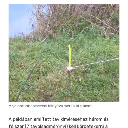
Majd botunk spiccével irányítva mérjük ki a távot
A példában említett táv kiméréséhez három és
félszer (7 távolságmérőnyi) kell körbetekerni a