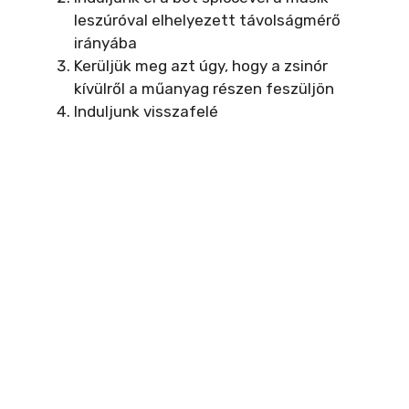
o
leszúróval elhelyezett távolságmérő
irányába
Kerüljük meg azt úgy, hogy a zsinór
kívülről a műanyag részen feszüljön
Induljunk visszafelé