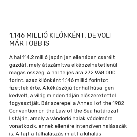
1,146 MILLIÓ KILÓNKÉNT, DE VOLT
MÁR TÖBB IS
A hal 114,2 millió japán jen ellenében cserélt
gazdát, mely átszámítva elképzelhetetlenül
magas összeg. A hal teljes ára 272 938 000
forint, azaz kilónként 1,146 millió forintot
fizettek érte. A kékúszójű tonhal húsa igen
kedvelt, a világ minden táján előszeretettel
fogyasztják. Bár szerepel a Annex I of the 1982
Convention on the Law of the Sea határozat
listáján, amely a vándorló halak védelmére
vonatkozik, ennek ellenére intenzíven halásszák
is. A fajt a túlhalászás miatt a kihalás