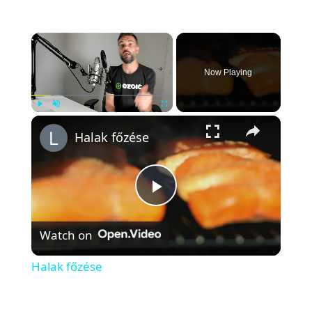
×
Now Playing
×
Play
Unmute
Fullscreen
Halak főzése
P
Watch on
l
Halak főzése
a