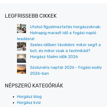
LEGFRISSEBB CIKKEK
Utolsó figyelmeztetés horgászoknak:
Holnapig maradt idő a fogási napló
leadásra!
Szeles időben távdobni: mikor segít a
bot, és mikor csak a technikád?
Horgász tilalmi idők 2026
Szolunáris naptár 2026 – Fogási esély
2026-ban
NÉPSZERŰ KATEGÓRIÁK
Horgász blog
Horgász kvíz