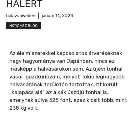
HALÉRT
balázsaweben
január 14, 2024
HORGÁSZ BLOG
Az élelmiszerekkel kapcsolatos árveréseknek
nagy hagyománya van Japánban, nincs ez
másképp a halvásárokon sem. Az újévi tonhal
vásár igazi kuriózum, melyet Tokió legnagyobb
halvásárának területén tartottak. Itt került
„kalapács alá” az a kék úszójú tonhal is,
amelynek súlya 525 font, azaz kicsit több, mint
238 kg volt.