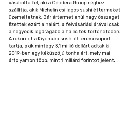
vásárolta fel, aki a Onodera Group céghez
szállítja, akik Michelin csillagos sushi éttermeket
üzemeltetnek. Bár értermetlenül nagy összeget
fizettek ezért a halért, a felvásárlási árával csak
a negyedik legdrágább a hallicitek történetében.
A rekordot a Kiyomura sushi étteremcsoport
tartja, akik mintegy 3,1 millió dollárt adtak ki
2019-ben egy kékúszójú tonhalért, mely mai
árfolyamon több, mint 1 millárd forintot jelent.