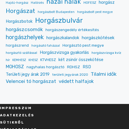
hazai halak
horgász
HOFESZ
Hajdú-horgász
Halőrzés
Horgászat
horgászbolt Budapesten
horgászbolt pest megye
Horgászbulvár
Horgászbotok
horgászcsomók
horgászengedély értékesítés
horgászhelyek
horgászkalandok
horgászkötések
Horgásztó pest megye
horgászrend
horgásztó faházzal
Horgászvizsga gyakorlás
horgásztó szállással
horgászvizsga kvíz
két zsinór összekötése
KTVHESZ
hír
KEMHESZ
KHESZ
MOHOSZ
RDHSZ
RSD
nagyhalas horgásztó
Tilalmi idők
Területi jegy árak 2019
területi jegyárak 2020
Velencei tó horgászat
védett halfajok
IMPRESSZU
M
ADATKEZELÉS
SÜT
IKRŐL