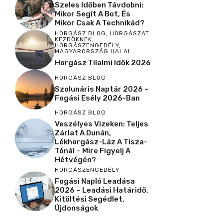
Szeles Időben Távdobni:
Mikor Segít A Bot, És
Mikor Csak A Technikád?
HORGÁSZ BLOG
,
HORGÁSZAT
KEZDŐKNEK
,
HORGÁSZENGEDÉLY
,
MAGYARORSZÁG HALAI
Horgász Tilalmi Idők 2026
HORGÁSZ BLOG
Szolunáris Naptár 2026 –
Fogási Esély 2026-Ban
HORGÁSZ BLOG
Veszélyes Vizeken: Teljes
Zárlat A Dunán,
Lékhorgász-Láz A Tisza-
Tónál – Mire Figyelj A
Hétvégén?
HORGÁSZENGEDÉLY
Fogási Napló Leadása
2026 – Leadási Határidő,
Kitöltési Segédlet,
Újdonságok