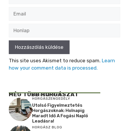
Email
Honlap
This site uses Akismet to reduce spam.
Learn
how your comment data is processed.
MÉG TÖBB HORGÁSZAT
HORGÁSZ BLOG
,
HORGÁSZENGEDÉLY
Utolsó Figyelmeztetés
Horgászoknak: Holnapig
Maradt Idő A Fogási Napló
Leadásra!
HORGÁSZ BLOG