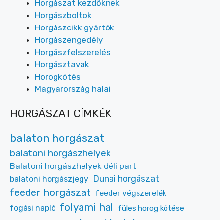
Horgászat kezdőknek
Horgászboltok
Horgászcikk gyártók
Horgászengedély
Horgászfelszerelés
Horgásztavak
Horogkötés
Magyarország halai
HORGÁSZAT CÍMKÉK
balaton horgászat
balatoni horgászhelyek
Balatoni horgászhelyek déli part
Dunai horgászat
balatoni horgászjegy
feeder horgászat
feeder végszerelék
folyami hal
fogási napló
füles horog kötése