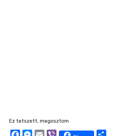
Ez tetszett, megosztom
F
M
E
Vi
O