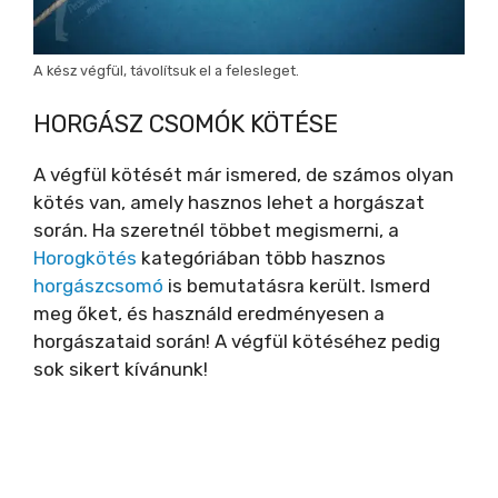
A kész végfül, távolítsuk el a felesleget.
HORGÁSZ CSOMÓK KÖTÉSE
A végfül kötését már ismered, de számos olyan
kötés van, amely hasznos lehet a horgászat
során. Ha szeretnél többet megismerni, a
Horogkötés
kategóriában több hasznos
horgászcsomó
is bemutatásra került. Ismerd
meg őket, és használd eredményesen a
horgászataid során! A végfül kötéséhez pedig
sok sikert kívánunk!