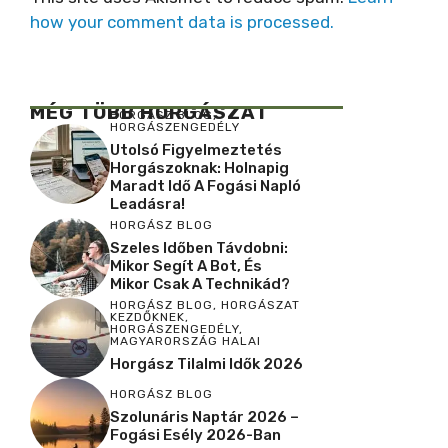
how your comment data is processed.
MÉG TÖBB HORGÁSZAT
HORGÁSZ BLOG
,
HORGÁSZENGEDÉLY
Utolsó Figyelmeztetés
Horgászoknak: Holnapig
Maradt Idő A Fogási Napló
Leadásra!
HORGÁSZ BLOG
Szeles Időben Távdobni:
Mikor Segít A Bot, És
Mikor Csak A Technikád?
HORGÁSZ BLOG
,
HORGÁSZAT
KEZDŐKNEK
,
HORGÁSZENGEDÉLY
,
MAGYARORSZÁG HALAI
Horgász Tilalmi Idők 2026
HORGÁSZ BLOG
Szolunáris Naptár 2026 –
Fogási Esély 2026-Ban