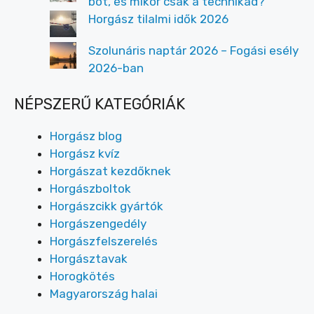
bot, és mikor csak a technikád?
Horgász tilalmi idők 2026
Szolunáris naptár 2026 – Fogási esély
2026-ban
NÉPSZERŰ KATEGÓRIÁK
Horgász blog
Horgász kvíz
Horgászat kezdőknek
Horgászboltok
Horgászcikk gyártók
Horgászengedély
Horgászfelszerelés
Horgásztavak
Horogkötés
Magyarország halai