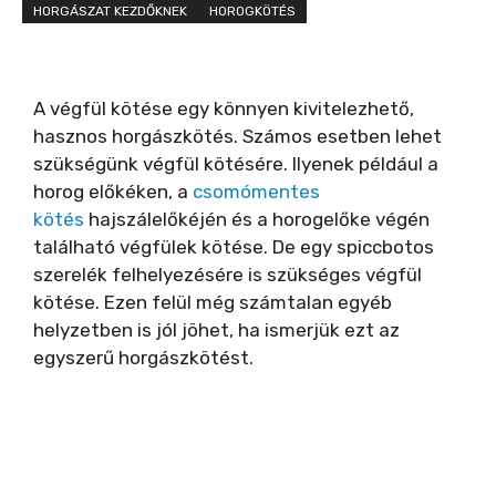
HORGÁSZAT KEZDŐKNEK
HOROGKÖTÉS
A végfül kötése egy könnyen kivitelezhető,
hasznos horgászkötés. Számos esetben lehet
szükségünk végfül kötésére. Ilyenek például a
horog előkéken, a
csomómentes
kötés
hajszálelőkéjén és a horogelőke végén
található végfülek kötése. De egy spiccbotos
szerelék felhelyezésére is szükséges végfül
kötése. Ezen felül még számtalan egyéb
helyzetben is jól jöhet, ha ismerjük ezt az
egyszerű horgászkötést.