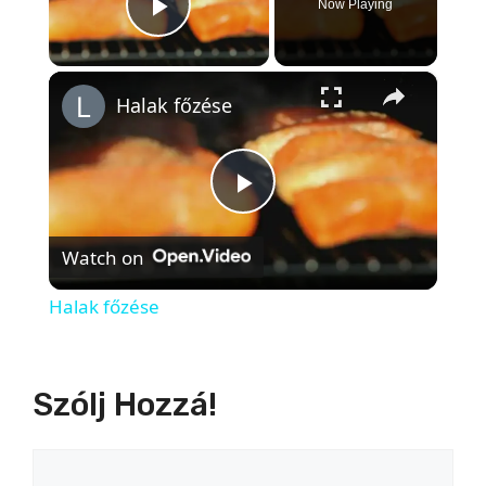
Now Playing
Play Video
×
Halak főzése
P
Watch on
l
Halak főzése
a
Szólj Hozzá!
y
Hozzászólás
V