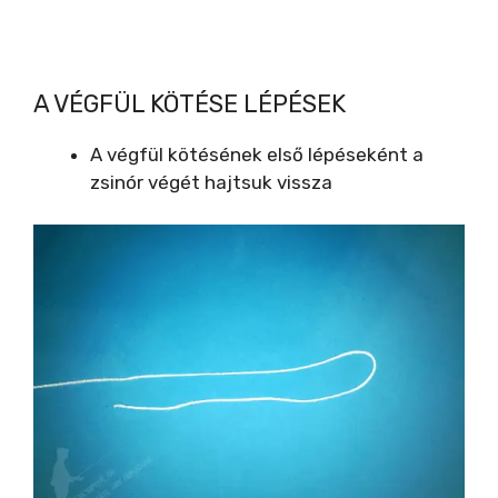
A VÉGFÜL KÖTÉSE LÉPÉSEK
A végfül kötésének első lépéseként a
zsinór végét hajtsuk vissza