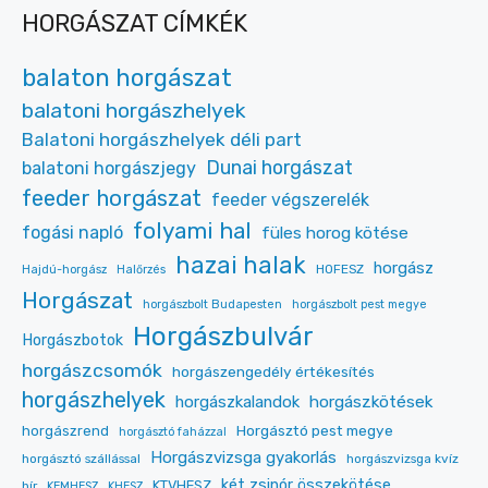
HORGÁSZAT CÍMKÉK
balaton horgászat
balatoni horgászhelyek
Balatoni horgászhelyek déli part
Dunai horgászat
balatoni horgászjegy
feeder horgászat
feeder végszerelék
folyami hal
fogási napló
füles horog kötése
hazai halak
horgász
HOFESZ
Hajdú-horgász
Halőrzés
Horgászat
horgászbolt Budapesten
horgászbolt pest megye
Horgászbulvár
Horgászbotok
horgászcsomók
horgászengedély értékesítés
horgászhelyek
horgászkalandok
horgászkötések
Horgásztó pest megye
horgászrend
horgásztó faházzal
Horgászvizsga gyakorlás
horgásztó szállással
horgászvizsga kvíz
két zsinór összekötése
KTVHESZ
hír
KEMHESZ
KHESZ