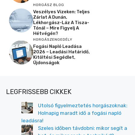
HORGÁSZ BLOG
Veszélyes Vizeken: Teljes
Zárlat A Dunán,
Lékhorgász-Láz A Tisza-
Tónál – Mire Figyelj A
Hétvégén?
HORGÁSZENGEDÉLY
Fogási Napló Leadása
2026 – Leadási Határidő,
Kitöltési Segédlet,
Újdonságok
LEGFRISSEBB CIKKEK
Utolsó figyelmeztetés horgászoknak:
Holnapig maradt idő a fogási napló
leadásra!
Szeles időben távdobni: mikor segít a