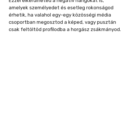
Ezzel elkerülheted a negatív hangokat is,
V
amelyek személyedet és esetleg rokonságod
érhetik, ha valahol egy-egy közösségi média
i
csoportban megosztod a képed, vagy pusztán
csak feltöltöd profilodba a horgász zsákmányod.
d
e
o