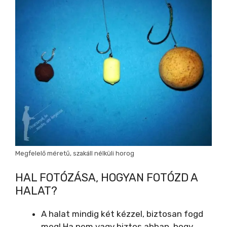
Megfelelő méretű, szakáll nélküli horog
HAL FOTÓZÁSA, HOGYAN FOTÓZD A
HALAT?
A halat mindig két kézzel, biztosan fogd
meg! Ha nem vagy biztos abban, hogy