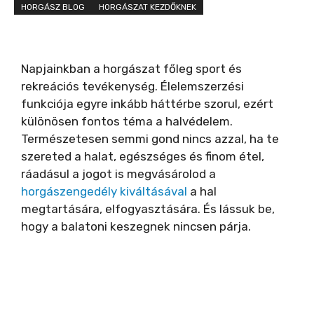
HORGÁSZ BLOG
HORGÁSZAT KEZDŐKNEK
Napjainkban a horgászat főleg sport és
rekreációs tevékenység. Élelemszerzési
funkciója egyre inkább háttérbe szorul, ezért
különösen fontos téma a halvédelem.
Természetesen semmi gond nincs azzal, ha te
szereted a halat, egészséges és finom étel,
ráadásul a jogot is megvásárolod a
horgászengedély kiváltásával
a hal
megtartására, elfogyasztására. És lássuk be,
hogy a balatoni keszegnek nincsen párja.