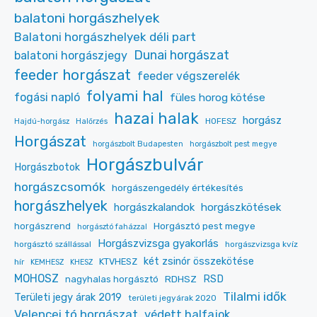
balatoni horgászhelyek
Balatoni horgászhelyek déli part
Dunai horgászat
balatoni horgászjegy
feeder horgászat
feeder végszerelék
folyami hal
fogási napló
füles horog kötése
hazai halak
horgász
HOFESZ
Hajdú-horgász
Halőrzés
Horgászat
horgászbolt Budapesten
horgászbolt pest megye
Horgászbulvár
Horgászbotok
horgászcsomók
horgászengedély értékesítés
horgászhelyek
horgászkalandok
horgászkötések
Horgásztó pest megye
horgászrend
horgásztó faházzal
Horgászvizsga gyakorlás
horgásztó szállással
horgászvizsga kvíz
két zsinór összekötése
KTVHESZ
hír
KEMHESZ
KHESZ
MOHOSZ
RDHSZ
RSD
nagyhalas horgásztó
Tilalmi idők
Területi jegy árak 2019
területi jegyárak 2020
Velencei tó horgászat
védett halfajok