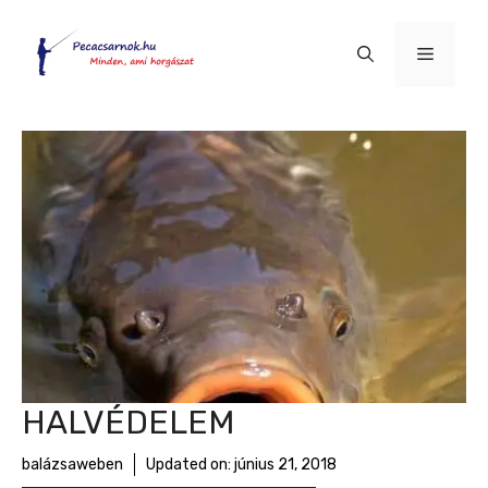
Kilépés
a
Menü
tartalomba
HALVÉDELEM
balázsaweben
Updated on:
június 21, 2018