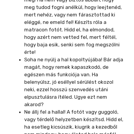
meg tudod fogni anélkül, hogy leejtenéd,
mert nehéz, vagy nem fárasztottad ki
eléggé, ne emeld fel! Készíts róla a
matracon fotót. Hidd el, ha elmondod,
hogy azért nem vetted fel, mert féltél,
hogy baja esik, senki sem fog megszólni
érte!
Soha ne nyúlj a hal kopoltyújába! Bár adja
magát, hogy remek kapaszkodó, de
egészen más funkciója van. Ha
belenyúlsz, jó eséllyel sérülést okozol
neki, ezzel hosszú szenvedés utáni
elpusztulásra ítéled. Ugye ezt nem
akarod?
Ne állj fel a hallal! A fotót vagy guggoló,
vagy térdelő helyzetben készítsd. Hidd el,
ha esetleg kicsúszik, kiugrik a kezedből