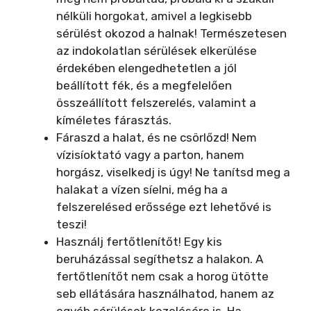
nélküli horgokat, amivel a legkisebb
sérülést okozod a halnak! Természetesen
az indokolatlan sérülések elkerülése
érdekében elengedhetetlen a jól
beállított fék, és a megfelelően
összeállított felszerelés, valamint a
kíméletes fárasztás.
Fáraszd a halat, és ne csörlőzd! Nem
vízisíoktató vagy a parton, hanem
horgász, viselkedj is úgy! Ne tanítsd meg a
halakat a vízen síelni, még ha a
felszerelésed erőssége ezt lehetővé is
teszi!
Használj fertőtlenítőt! Egy kis
beruházással segíthetsz a halakon. A
fertőtlenítőt nem csak a horog ütötte
seb ellátására használhatod, hanem az
egyéb sérülések kezelésére is. Ha