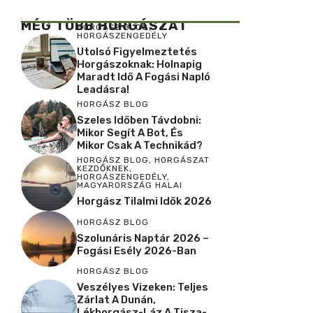
MÉG TÖBB HORGÁSZAT
HORGÁSZ BLOG
,
HORGÁSZENGEDÉLY
Utolsó Figyelmeztetés
Horgászoknak: Holnapig
Maradt Idő A Fogási Napló
Leadásra!
HORGÁSZ BLOG
Szeles Időben Távdobni:
Mikor Segít A Bot, És
Mikor Csak A Technikád?
HORGÁSZ BLOG
,
HORGÁSZAT
KEZDŐKNEK
,
HORGÁSZENGEDÉLY
,
MAGYARORSZÁG HALAI
Horgász Tilalmi Idők 2026
HORGÁSZ BLOG
Szolunáris Naptár 2026 –
Fogási Esély 2026-Ban
HORGÁSZ BLOG
Veszélyes Vizeken: Teljes
Zárlat A Dunán,
Lékhorgász-Láz A Tisza-