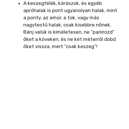
A keszegfélék, kárászok, és egyéb
apróhalak is pont ugyanolyan halak, mint
a ponty, az amúr, a tok, vagy más
nagytestű halak, csak kisebbre nőnek.
Bánj velük is kíméletesen, ne ”panírozd”
őket a köveken, és ne két méterről dobd
őket vissza, mert ”csak keszeg”!