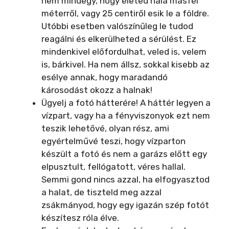
nem mindegy, hogy életed hala másfél
méterről, vagy 25 centiről esik le a földre.
Utóbbi esetben valószínűleg le tudod
reagálni és elkerülheted a sérülést. Ez
mindenkivel előfordulhat, veled is, velem
is, bárkivel. Ha nem állsz, sokkal kisebb az
esélye annak, hogy maradandó
károsodást okozz a halnak!
Ügyelj a fotó hátterére! A háttér legyen a
vízpart, vagy ha a fényviszonyok ezt nem
teszik lehetővé, olyan rész, ami
egyértelművé teszi, hogy vízparton
készült a fotó és nem a garázs előtt egy
elpusztult, fellógatott, véres hallal.
Semmi gond nincs azzal, ha elfogyasztod
a halat, de tiszteld meg azzal
zsákmányod, hogy egy igazán szép fotót
készítesz róla élve.