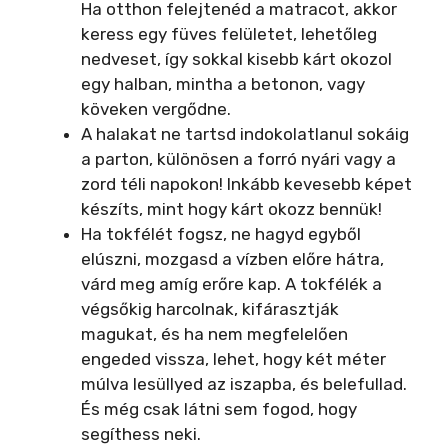
Ha otthon felejtenéd a matracot, akkor
keress egy füves felületet, lehetőleg
nedveset, így sokkal kisebb kárt okozol
egy halban, mintha a betonon, vagy
köveken vergődne.
A halakat ne tartsd indokolatlanul sokáig
a parton, különösen a forró nyári vagy a
zord téli napokon! Inkább kevesebb képet
készíts, mint hogy kárt okozz bennük!
Ha tokfélét fogsz, ne hagyd egyből
elúszni, mozgasd a vízben előre hátra,
várd meg amíg erőre kap. A tokfélék a
végsőkig harcolnak, kifárasztják
magukat, és ha nem megfelelően
engeded vissza, lehet, hogy két méter
múlva lesüllyed az iszapba, és belefullad.
És még csak látni sem fogod, hogy
segíthess neki.