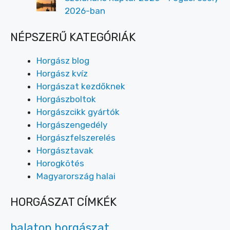
2026-ban
NÉPSZERŰ KATEGÓRIÁK
Horgász blog
Horgász kvíz
Horgászat kezdőknek
Horgászboltok
Horgászcikk gyártók
Horgászengedély
Horgászfelszerelés
Horgásztavak
Horogkötés
Magyarország halai
HORGÁSZAT CÍMKÉK
balaton horgászat