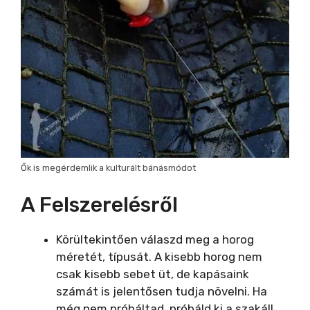
Ők is megérdemlik a kulturált bánásmódot
A Felszerelésről
Körültekintően válaszd meg a horog
méretét, típusát. A kisebb horog nem
csak kisebb sebet üt, de kapásaink
számát is jelentősen tudja növelni. Ha
még nem próbáltad, próbáld ki a szakáll