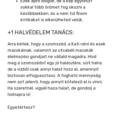
Ezek apró dolgok, de a kép egyrészt
sokkal több örömet fog okozni a
későbbiekben, és a nem túl finom
kritikákat is elkerülheted velük.
+1 HALVÉDELEM TANÁCS:
Arra kérlek, hogy a szomszéd, a Kati néni és ezek
macskáinak, valamint az utcabéli macskák
élelmezési gondjait ne vállald magadra. Hívd
meg a szomszédot egy jó halászlére, sült halra,
de a vízből csak annyi halat hozz el, amennyit
biztosan elfogyasztasz. A fogható mennyiség
nem azt jelenti, hogy annyit kötelező el is vinni.
Ha szeretnél, vigyél haza halat, de gondolj a
holnapra is!
Egyetértesz?