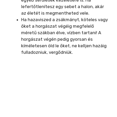
lefertőtlenítesz egy sebet a halon, akár
az életét is megmentheted vele.
Ha hazaviszed a zsákmányt, köteles vagy
őket a horgászat végéig megfelelő
méretű szákban élve, vízben tartani! A
horgászat végén pedig gyorsan és
kíméletesen öld le őket, ne kelljen hazáig
fulladozniuk, vergődniük.