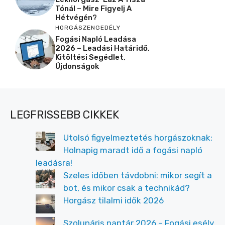
Tónál – Mire Figyelj A
Hétvégén?
HORGÁSZENGEDÉLY
Fogási Napló Leadása
2026 – Leadási Határidő,
Kitöltési Segédlet,
Újdonságok
LEGFRISSEBB CIKKEK
Utolsó figyelmeztetés horgászoknak:
Holnapig maradt idő a fogási napló
leadásra!
Szeles időben távdobni: mikor segít a
bot, és mikor csak a technikád?
Horgász tilalmi idők 2026
Szolunáris naptár 2026 – Fogási esély