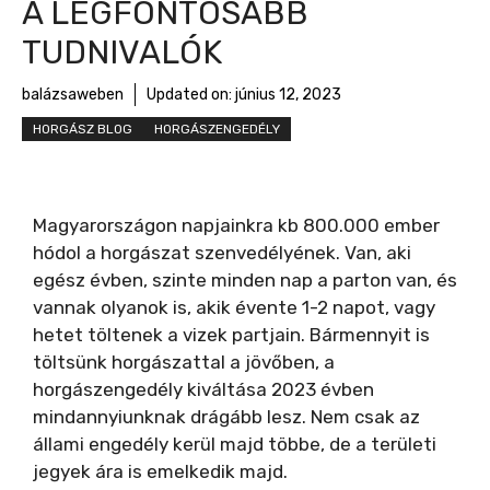
A LEGFONTOSABB
TUDNIVALÓK
balázsaweben
Updated on:
június 12, 2023
HORGÁSZ BLOG
HORGÁSZENGEDÉLY
Magyarországon napjainkra kb 800.000 ember
hódol a horgászat szenvedélyének. Van, aki
egész évben, szinte minden nap a parton van, és
vannak olyanok is, akik évente 1-2 napot, vagy
hetet töltenek a vizek partjain. Bármennyit is
töltsünk horgászattal a jövőben, a
horgászengedély kiváltása 2023 évben
mindannyiunknak drágább lesz. Nem csak az
állami engedély kerül majd többe, de a területi
jegyek ára is emelkedik majd.