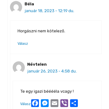
Béla
január 18, 2023 - 12:19 du.
Horgászni nem kötelező.
Válasz
Névtelen
január 26, 2023 - 4:58 du.
Te egy igazi bééééla vcagy !
Facebook
Messenger
Email
Viber
Ossza
Válasz
meg