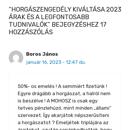
“HORGÁSZENGEDÉLY KIVÁLTÁSA 2023
ÁRAK ÉS A LEGFONTOSABB
TUDNIVALÓK” BEJEGYZÉSHEZ 17
HOZZÁSZÓLÁS
Boros János
január 16, 2023 - 12:47 du.
50%- os emelés ! A semmiért fizetünk !
Egyre drágább a horgászat, a halról nem
is beszélve ! A MOHOSZ is csak egy
tetves pénzlehúzó, mint minden „állami”
szervezet. Így akarjátok népszerűsíteni
a horgászatot ? Emeljétek triplájára az
áraitokat, azután sopánkodhattok, hogy