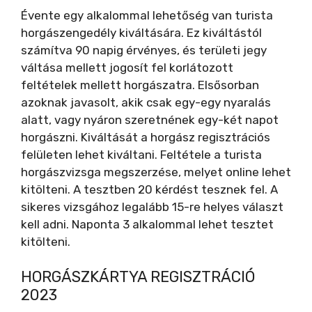
V
Évente egy alkalommal lehetőség van turista
horgászengedély kiváltására. Ez kiváltástól
i
számítva 90 napig érvényes, és területi jegy
váltása mellett jogosít fel korlátozott
feltételek mellett horgászatra. Elsősorban
d
azoknak javasolt, akik csak egy-egy nyaralás
alatt, vagy nyáron szeretnének egy-két napot
e
horgászni. Kiváltását a horgász regisztrációs
felületen lehet kiváltani. Feltétele a turista
o
horgászvizsga megszerzése, melyet online lehet
kitölteni. A tesztben 20 kérdést tesznek fel. A
sikeres vizsgához legalább 15-re helyes választ
kell adni. Naponta 3 alkalommal lehet tesztet
kitölteni.
HORGÁSZKÁRTYA REGISZTRÁCIÓ
2023