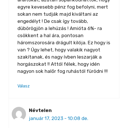
egyre kevesebb pénz fog befolyni, mert
sokan nem tudják majd kiváltani az
engedélyt ! De csak így tovább,
dübörögjön a lehúzás ! Amióta 6%- ra
csökkent a hal ára, pontosan
háromszorosára drágult kilója. Ez hogy is
van ? Úgy lehet, hogy valakik nagyot
szakítanak, és nagy ívben leszarják a
horgászokat !! Attól félek, hogy idén
nagyon sok halőr fog ruhástól fürödni !!!
Válasz
Névtelen
január 17, 2023 - 10:08 de.