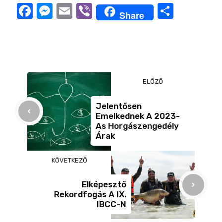
F
M
E
Vi
O
Share
a
e
m
b
ss
c
ss
ail
er
z
e
e
a
b
n
m
ELŐZŐ
o
g
e
o
er
g
Jelentősen
Emelkednek A 2023-
k
As Horgászengedély
Árak
KÖVETKEZŐ
Elképesztő
Rekordfogás A IX.
IBCC-N