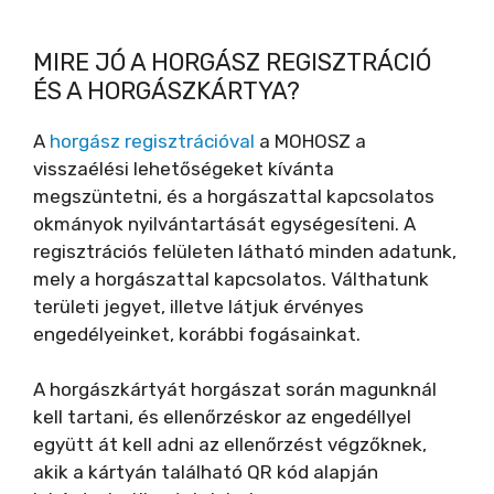
MIRE JÓ A HORGÁSZ REGISZTRÁCIÓ
ÉS A HORGÁSZKÁRTYA?
A
horgász regisztrációval
a MOHOSZ a
visszaélési lehetőségeket kívánta
megszüntetni, és a horgászattal kapcsolatos
okmányok nyilvántartását egységesíteni. A
regisztrációs felületen látható minden adatunk,
mely a horgászattal kapcsolatos. Válthatunk
területi jegyet, illetve látjuk érvényes
engedélyeinket, korábbi fogásainkat.
A horgászkártyát horgászat során magunknál
kell tartani, és ellenőrzéskor az engedéllyel
együtt át kell adni az ellenőrzést végzőknek,
akik a kártyán található QR kód alapján