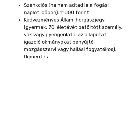
Szankciós (ha nem adtad le a fogási
naplót időben): 11000 forint
Kedvezményes Állami horgászjegy
(gyermek, 70. életévét betöltött személy,
vak vagy gyengénlátó, az állapotát
igazoló okmányokat benyújtó
mozgásszervi vagy hallási fogyatékos):
Díjmentes