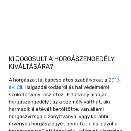
KI JOGOSULT A HORGÁSZENGEDÉLY
KIVÁLTÁSÁRA?
A horgászattal kapcsolatos szabályokat a
2013.
évi CII.
Halgazdálkodásról és hal védelméről
szóló törvény részletezi. E törvény alapján
horgászengedélyt az a személy válthat, aki
harmadik életévét betöltötte, van állami
horgászvizsga bizonyítványa, vagy korábbi
érvényes horgászjegyét bemutatja és igazolja
horgászegyesületi tagságát, valamint a horgász