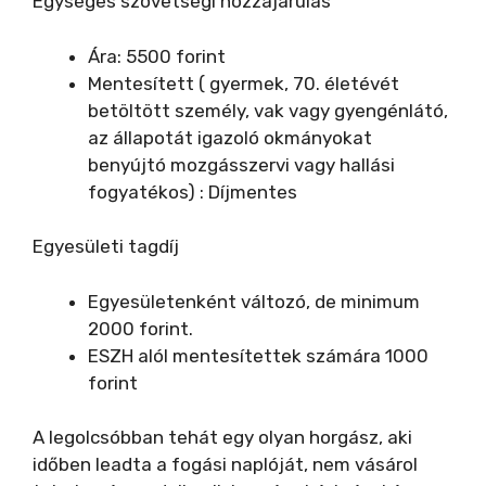
Egységes szövetségi hozzájárulás
Ára: 5500 forint
Mentesített ( gyermek, 70. életévét
betöltött személy, vak vagy gyengénlátó,
az állapotát igazoló okmányokat
benyújtó mozgásszervi vagy hallási
fogyatékos) : Díjmentes
Egyesületi tagdíj
Egyesületenként változó, de minimum
2000 forint.
ESZH alól mentesítettek számára 1000
forint
A legolcsóbban tehát egy olyan horgász, aki
időben leadta a fogási naplóját, nem vásárol