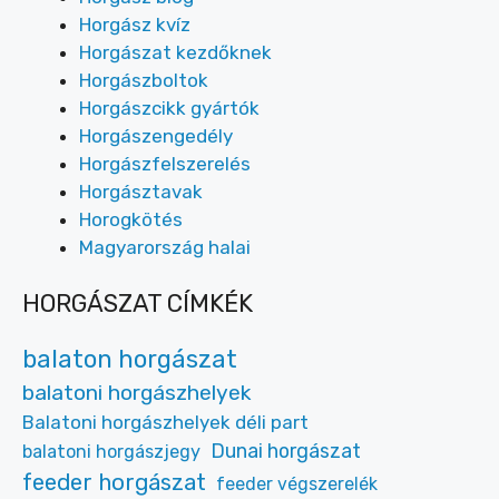
Horgász kvíz
Horgászat kezdőknek
Horgászboltok
Horgászcikk gyártók
Horgászengedély
Horgászfelszerelés
Horgásztavak
Horogkötés
Magyarország halai
HORGÁSZAT CÍMKÉK
balaton horgászat
balatoni horgászhelyek
Balatoni horgászhelyek déli part
Dunai horgászat
balatoni horgászjegy
feeder horgászat
feeder végszerelék