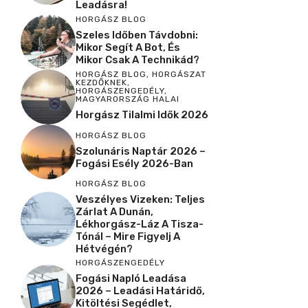
d
Leadásra!
HORGÁSZ BLOG
Szeles Időben Távdobni:
e
Mikor Segít A Bot, És
Mikor Csak A Technikád?
HORGÁSZ BLOG
,
HORGÁSZAT
KEZDŐKNEK
,
o
HORGÁSZENGEDÉLY
,
MAGYARORSZÁG HALAI
Horgász Tilalmi Idők 2026
HORGÁSZ BLOG
Szolunáris Naptár 2026 –
Fogási Esély 2026-Ban
HORGÁSZ BLOG
Veszélyes Vizeken: Teljes
Zárlat A Dunán,
Lékhorgász-Láz A Tisza-
Tónál – Mire Figyelj A
Hétvégén?
HORGÁSZENGEDÉLY
Fogási Napló Leadása
2026 – Leadási Határidő,
Kitöltési Segédlet,