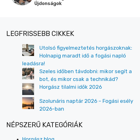
Újdonságok
LEGFRISSEBB CIKKEK
Utolsó figyelmeztetés horgászoknak:
Holnapig maradt idő a fogási napló
leadásra!
Szeles időben távdobni: mikor segít a
bot, és mikor csak a technikád?
Horgász tilalmi idők 2026
Szolunáris naptár 2026 – Fogási esély
2026-ban
NÉPSZERŰ KATEGÓRIÁK
Horgász blog