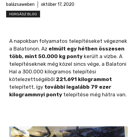
balázsaweben
október 17, 2020
HORGÁSZ BLOG
A napokban folyamatos telepítéseket végeznek
a Balatonon. Az
elmúlt egy hétben összesen
több, mint 50.000 kg ponty
került a vízbe. A
telepítéseknek még közel sincs vége, a Balatoni
Hal a 300.000 kilogramos telepítési
kötelezettségéből
221.691 kilogrammot
telepített, így
további legalább 79 ezer
kilogrammnyi ponty
telepítése még hátra van.