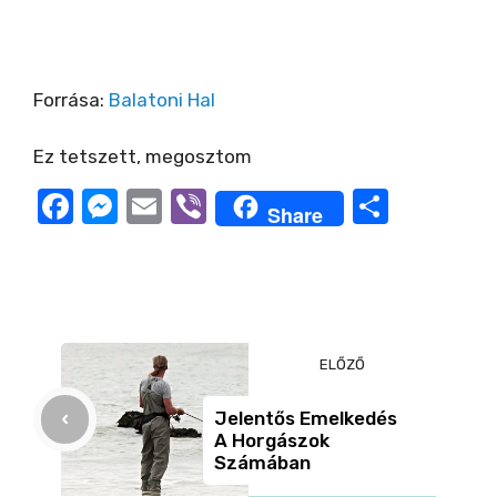
Forrása:
Balatoni Hal
Ez tetszett, megosztom
F
M
E
Vi
O
Share
a
e
m
b
ss
c
ss
ail
er
z
e
e
a
b
n
m
ELŐZŐ
o
g
e
o
er
g
Jelentős Emelkedés
A Horgászok
k
Számában