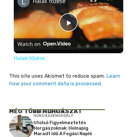
Halak főzése
P
Watch on
l
Halak főzése
a
This site uses Akismet to reduce spam.
Learn
how your comment data is processed.
y
V
MÉG TÖBB HORGÁSZAT
HORGÁSZ BLOG
,
HORGÁSZENGEDÉLY
i
Utolsó Figyelmeztetés
Horgászoknak: Holnapig
Maradt Idő A Fogási Napló