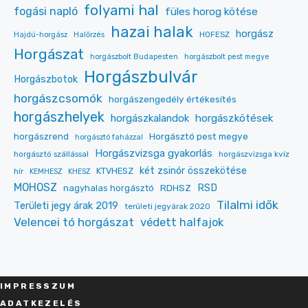
folyami hal
fogási napló
füles horog kötése
hazai halak
horgász
HOFESZ
Hajdú-horgász
Halőrzés
Horgászat
horgászbolt Budapesten
horgászbolt pest megye
Horgászbulvár
Horgászbotok
horgászcsomók
horgászengedély értékesítés
horgászhelyek
horgászkalandok
horgászkötések
Horgásztó pest megye
horgászrend
horgásztó faházzal
Horgászvizsga gyakorlás
horgásztó szállással
horgászvizsga kvíz
két zsinór összekötése
KTVHESZ
hír
KEMHESZ
KHESZ
MOHOSZ
RDHSZ
RSD
nagyhalas horgásztó
Tilalmi idők
Területi jegy árak 2019
területi jegyárak 2020
Velencei tó horgászat
védett halfajok
IMPRESSZU
M
ADATKEZELÉS