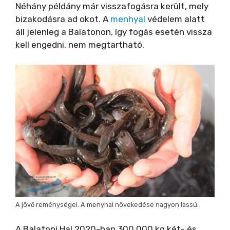
Néhány példány már visszafogásra került, mely
bizakodásra ad okot. A
menhyal
védelem alatt
áll jelenleg a Balatonon, így fogás esetén vissza
kell engedni, nem megtartható.
A jövő reménységei. A menyhal növekedése nagyon lassú.
A Balatoni Hal 2020-ban 300 000 kg két- és