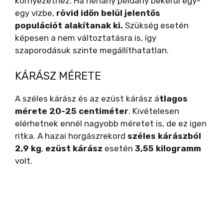
környezethez. Ha néhány példány bekerül egy-
egy vízbe,
rövid időn belül jelentős
populációt alakítanak ki.
Szükség esetén
képesen a nem változtatásra is, így
szaporodásuk szinte megállíthatatlan.
KÁRÁSZ MÉRETE
A széles kárász és az ezüst kárász á
tlagos
mérete 20-25 centiméter
. Kivételesen
elérhetnek ennél nagyobb méretet is, de ez igen
ritka. A hazai horgászrekord
széles kárászból
2,9 kg
,
ezüst kárász
esetén
3,55 kilogramm
volt.