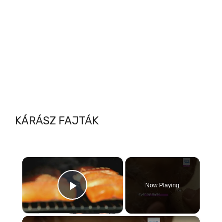
KÁRÁSZ FAJTÁK
×
Now Playing
Play Video
×