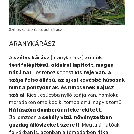
Széles kárász és ezüst kárász
ARANYKÁRÁSZ
A
széles kárász
(aranykárász)
zömök
testfelépítésű, oldalról lapított, magas
hátú hal
. Testéhez képest
kis feje van, a
szája felső állású, az ajkai kevésbé húsosak
mint a pontyoknak, és nincsenek bajusz
szálai
. Kicsi, csúcsba nyíló szája van, homloka
meredeken emelkedik, tompa orrú, nagy szemű.
Hátúszója domborúan lekerekített
.
Jellemzően a
sekély vizű, növényzetben
gazdag állóvizeket szereti.
Megtalálhatóak
folyókban is, azonban a főmederben ritka