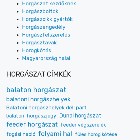
Horgászat kezdőknek
Horgászboltok
Horgászcikk gyártók
Horgászengedély
Horgászfelszerelés
Horgásztavak
Horogkötés
Magyarország halai
HORGÁSZAT CÍMKÉK
balaton horgászat
balatoni horgászhelyek
Balatoni horgászhelyek déli part
Dunai horgászat
balatoni horgászjegy
feeder horgászat
feeder végszerelék
folyami hal
fogási napló
füles horog kötése