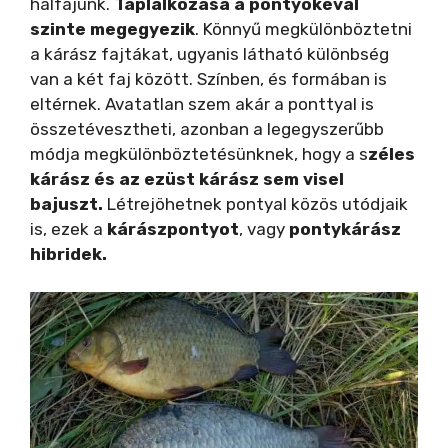
halfajunk.
Táplálkozása a pontyokéval
d
szinte megegyezik
. Könnyű megkülönböztetni
a kárász fajtákat, ugyanis látható különbség
van a két faj között. Színben, és formában is
e
eltérnek. Avatatlan szem akár a ponttyal is
összetévesztheti, azonban a legegyszerűbb
o
módja megkülönböztetésünknek, hogy a s
zéles
kárász és az ezüst kárász sem visel
bajuszt.
Létrejöhetnek pontyal közös utódjaik
is, ezek a
kárászpontyot
, vagy
pontykárász
hibridek.