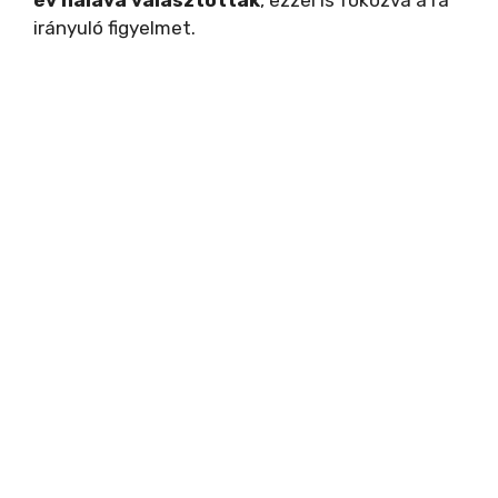
év halává választották
, ezzel is fokozva a rá
irányuló figyelmet.