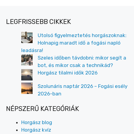
LEGFRISSEBB CIKKEK
Utolsó figyelmeztetés horgászoknak:
Holnapig maradt idő a fogási napló
leadásra!
Szeles időben távdobni: mikor segít a
bot, és mikor csak a technikád?
Horgász tilalmi idők 2026
Szolunáris naptár 2026 – Fogási esély
2026-ban
NÉPSZERŰ KATEGÓRIÁK
Horgász blog
Horgász kvíz