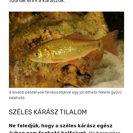
tudnak enni a kárászok.
A kisebb példányok farokúszójánál egy jól látható fekete gyűrű
található
SZÉLES KÁRÁSZ TILALOM
Ne feledjük, hogy a széles kárász egész
évben nem fogható halfajunk.
Ha horgunkra