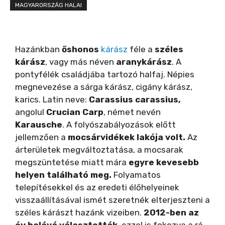
MAGYARORSZÁG HALAI
Hazánkban
őshonos
kárász
féle a
széles
kárász
, vagy más néven
aranykárász
. A
pontyfélék családjába tartozó halfaj. Népies
megnevezése a sárga kárász, cigány kárász,
karics. Latin neve:
Carassius carassius,
angolul
Crucian Carp
, német nevén
Karausche
. A folyószabályozások előtt
jellemzően a
mocsárvidékek lakója volt.
Az
árterületek megváltoztatása, a mocsarak
megszüntetése miatt mára
egyre kevesebb
helyen található meg.
Folyamatos
telepítésekkel és az eredeti élőhelyeinek
visszaállításával ismét szeretnék elterjeszteni a
széles kárászt hazánk vizeiben.
2012-ben az