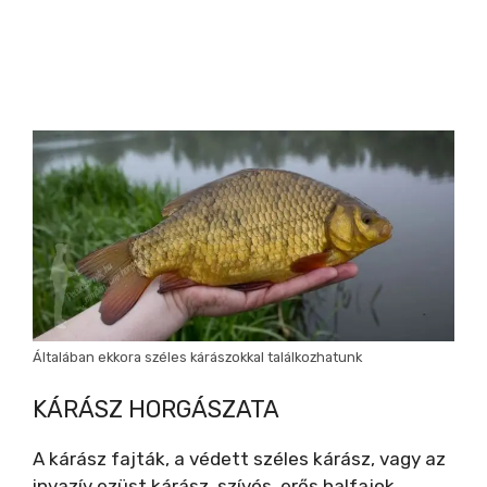
Általában ekkora széles kárászokkal találkozhatunk
KÁRÁSZ HORGÁSZATA
A kárász fajták, a védett széles kárász, vagy az
invazív ezüst kárász, szívós, erős halfajok.