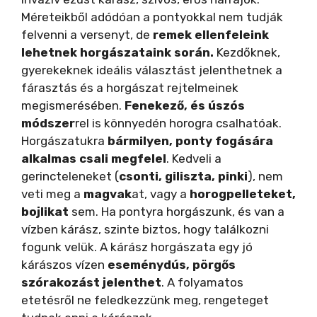
Méreteikből adódóan a pontyokkal nem tudják
felvenni a versenyt, de
remek ellenfeleink
lehetnek horgászataink során.
Kezdőknek,
gyerekeknek ideális választást jelenthetnek a
fárasztás és a horgászat rejtelmeinek
megismerésében.
Fenekező, és úszós
módszer
rel is könnyedén horogra csalhatóak.
Horgászatukra
bármilyen, ponty fogására
alkalmas csali megfelel
. Kedveli a
gerincteleneket (
csonti, giliszta, pinki
), nem
veti meg a
magvak
at, vagy a
horogpelleteket,
bojlikat
sem. Ha pontyra horgászunk, és van a
vízben kárász, szinte biztos, hogy találkozni
fogunk velük. A kárász horgászata egy jó
kárászos vízen
eseménydús, pörgős
szórakozást jelenthet
. A folyamatos
etetésről ne feledkezzünk meg, rengeteget