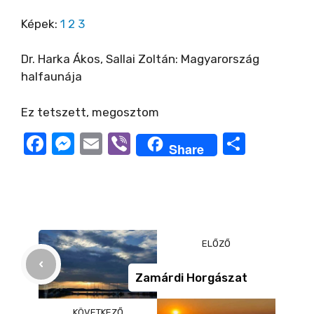
Képek:
1
2
3
Dr. Harka Ákos, Sallai Zoltán: Magyarország
halfaunája
Ez tetszett, megosztom
F
M
E
Vi
O
Share
a
e
m
b
ss
c
ss
ail
er
z
e
e
a
b
n
m
ELŐZŐ
o
g
e
o
er
g
Zamárdi Horgászat
k
KÖVETKEZŐ