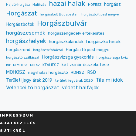
hazai halak
horgász
HOFESZ
Hajdú-horgász
Halőrzés
Horgászat
horgászbolt Budapesten
horgászbolt pest megye
Horgászbulvár
Horgászbotok
horgászcsomók
horgászengedély értékesítés
horgászhelyek
horgászkalandok
horgászkötések
Horgásztó pest megye
horgászrend
horgásztó faházzal
Horgászvizsga gyakorlás
horgásztó szállással
horgászvizsga kvíz
két zsinór összekötése
KTVHESZ
hír
KEMHESZ
KHESZ
MOHOSZ
RDHSZ
RSD
nagyhalas horgásztó
Tilalmi idők
Területi jegy árak 2019
területi jegyárak 2020
Velencei tó horgászat
védett halfajok
IMPRESSZU
M
ADATKEZELÉS
SÜT
IKRŐL