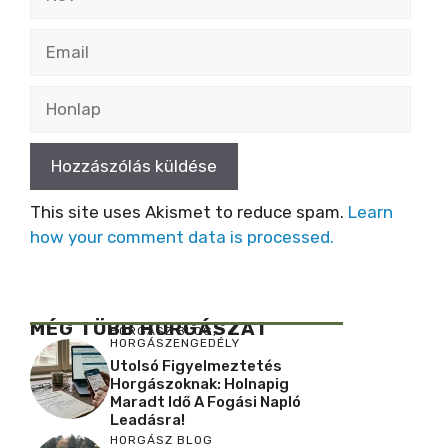
Email
Honlap
This site uses Akismet to reduce spam.
Learn
how your comment data is processed.
MÉG TÖBB HORGÁSZAT
HORGÁSZ BLOG
,
HORGÁSZENGEDÉLY
Utolsó Figyelmeztetés
Horgászoknak: Holnapig
Maradt Idő A Fogási Napló
Leadásra!
HORGÁSZ BLOG