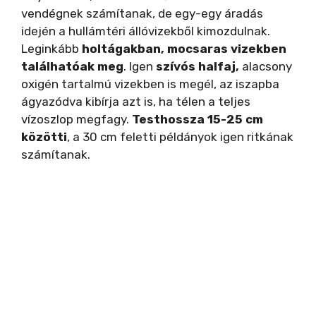
vendégnek számítanak, de egy-egy áradás
idején a hullámtéri állóvizekből kimozdulnak.
Leginkább
holtágakban, mocsaras vizekben
találhatóak meg
. Igen
szívós halfaj,
alacsony
oxigén tartalmú vizekben is megél, az iszapba
ágyazódva kibírja azt is, ha télen a teljes
vízoszlop megfagy.
Testhossza 15-25 cm
közötti
, a 30 cm feletti példányok igen ritkának
számítanak.