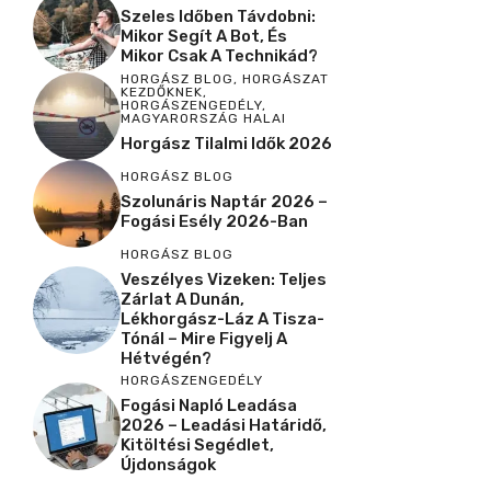
Szeles Időben Távdobni:
Mikor Segít A Bot, És
Mikor Csak A Technikád?
HORGÁSZ BLOG
,
HORGÁSZAT
KEZDŐKNEK
,
HORGÁSZENGEDÉLY
,
MAGYARORSZÁG HALAI
Horgász Tilalmi Idők 2026
HORGÁSZ BLOG
Szolunáris Naptár 2026 –
Fogási Esély 2026-Ban
HORGÁSZ BLOG
Veszélyes Vizeken: Teljes
Zárlat A Dunán,
Lékhorgász-Láz A Tisza-
Tónál – Mire Figyelj A
Hétvégén?
HORGÁSZENGEDÉLY
Fogási Napló Leadása
2026 – Leadási Határidő,
Kitöltési Segédlet,
Újdonságok