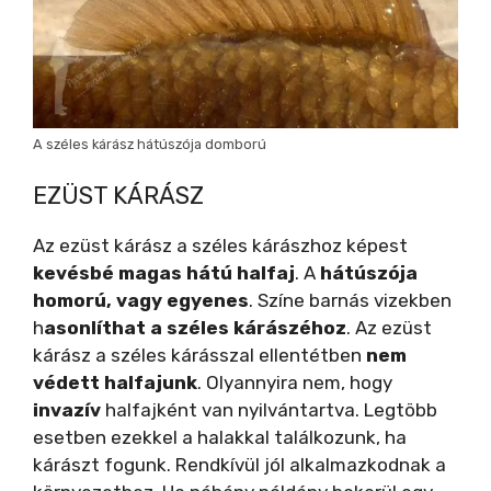
A széles kárász hátúszója domború
EZÜST KÁRÁSZ
Az ezüst kárász a széles kárászhoz képest
kevésbé magas hátú halfaj
. A
hátúszója
homorú, vagy egyenes
. Színe barnás vizekben
h
asonlíthat a széles kárászéhoz
. Az ezüst
kárász a széles kárásszal ellentétben
nem
védett halfajunk
. Olyannyira nem, hogy
invazív
halfajként van nyilvántartva. Legtöbb
esetben ezekkel a halakkal találkozunk, ha
kárászt fogunk. Rendkívül jól alkalmazkodnak a