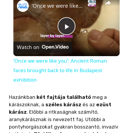
‘Once we were like you’: Ancient Roman faces brought back to life in Budapest exhibition
P
Watch on
l
‘Once we were like you’: Ancient Roman
a
faces brought back to life in Budapest
exhibition
y
Hazánkban
két fajtája található
meg a
V
kárászoknak, a
széles kárász
és az
ezüst
kárász
. Előbbi a ritkaságnak számító,
aranykárásznak is nevezett faj. Utóbbi a
i
pontyhorgászokat gyakran bosszantó, invazív