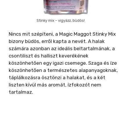
Stinky mix – vigyázz, büdös!
Nincs mit szépíteni, a Magic Maggot Stinky Mix
bizony büdös, erről kapta a nevét. A halak
számára azonban az ideális beltartalmának, a
csontiliszt és halliszt keverékének
köszönhetően egy igazi csemege. Szaga és íze
köszönhetően a természetes alapanyagoknak,
táplálkozásra ösztönzi a halakat, és a két
liszten kívül más aromát, ízfokozót nem
tartalmaz.