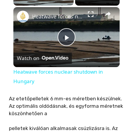
×
Heatwave forces nuclear shutdown in Hungary
P
Watch on
l
Heatwave forces nuclear shutdown in
a
Hungary
y
Az etetőpelletek 6 mm-es méretben készülnek.
Az optimális oldódásnak, és egyforma méretnek
köszönhetően a
V
pelletek kiválóan alkalmasak csúzlizásra is. Az