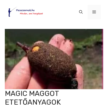
Kilépés
a
Menü
tartalomba
MAGIC MAGGOT
ETETŐANYAGOK