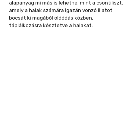
i
alapanyag mi más is lehetne, mint a csontiliszt,
amely a halak számára igazán vonzó illatot
d
bocsát ki magából oldódás közben,
táplálkozásra késztetve a halakat.
e
o