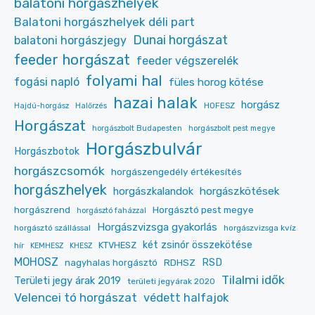
balatoni horgászhelyek
Balatoni horgászhelyek déli part
Dunai horgászat
balatoni horgászjegy
feeder horgászat
feeder végszerelék
folyami hal
fogási napló
füles horog kötése
hazai halak
horgász
HOFESZ
Hajdú-horgász
Halőrzés
Horgászat
horgászbolt Budapesten
horgászbolt pest megye
Horgászbulvár
Horgászbotok
horgászcsomók
horgászengedély értékesítés
horgászhelyek
horgászkalandok
horgászkötések
Horgásztó pest megye
horgászrend
horgásztó faházzal
Horgászvizsga gyakorlás
horgásztó szállással
horgászvizsga kvíz
két zsinór összekötése
KTVHESZ
hír
KEMHESZ
KHESZ
MOHOSZ
RDHSZ
RSD
nagyhalas horgásztó
Tilalmi idők
Területi jegy árak 2019
területi jegyárak 2020
Velencei tó horgászat
védett halfajok