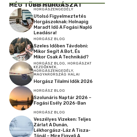
MÉG TÖBB HORGÁSZAT
HORGÁSZ BLOG
,
HORGÁSZENGEDÉLY
Utolsó Figyelmeztetés
Horgászoknak: Holnapig
Maradt Idő A Fogási Napló
Leadásra!
HORGÁSZ BLOG
Szeles Időben Távdobni:
Mikor Segít A Bot, És
Mikor Csak A Technikád?
HORGÁSZ BLOG
,
HORGÁSZAT
KEZDŐKNEK
,
HORGÁSZENGEDÉLY
,
MAGYARORSZÁG HALAI
Horgász Tilalmi Idők 2026
HORGÁSZ BLOG
Szolunáris Naptár 2026 –
Fogási Esély 2026-Ban
HORGÁSZ BLOG
Veszélyes Vizeken: Teljes
Zárlat A Dunán,
Lékhorgász-Láz A Tisza-
Tónál – Mire Figyelj A