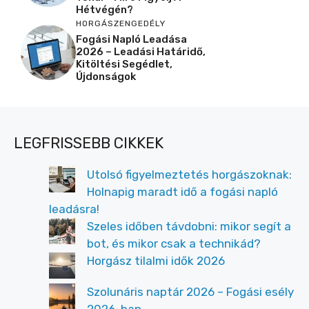
Hétvégén?
HORGÁSZENGEDÉLY
Fogási Napló Leadása
2026 – Leadási Határidő,
Kitöltési Segédlet,
Újdonságok
LEGFRISSEBB CIKKEK
Utolsó figyelmeztetés horgászoknak:
Holnapig maradt idő a fogási napló
leadásra!
Szeles időben távdobni: mikor segít a
bot, és mikor csak a technikád?
Horgász tilalmi idők 2026
Szolunáris naptár 2026 – Fogási esély
2026-ban