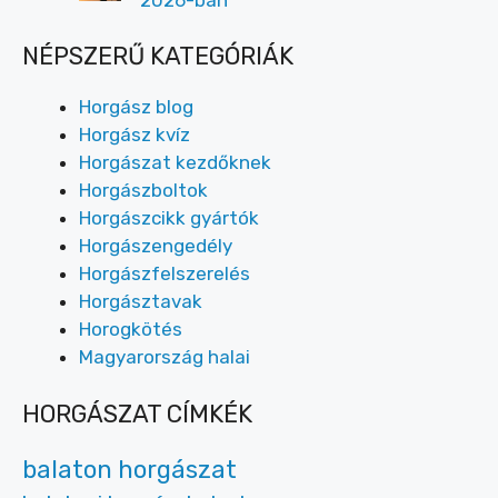
NÉPSZERŰ KATEGÓRIÁK
Horgász blog
Horgász kvíz
Horgászat kezdőknek
Horgászboltok
Horgászcikk gyártók
Horgászengedély
Horgászfelszerelés
Horgásztavak
Horogkötés
Magyarország halai
HORGÁSZAT CÍMKÉK
balaton horgászat