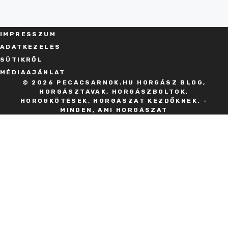
IMPRESSZU
M
ADATKEZELÉS
SÜT
IKRŐL
MÉDIAAJÁNLAT
© 2026 PECACSARNOK.HU HORGÁSZ BLOG,
HORGÁSZTAVAK, HORGÁSZBOLTOK,
HOROGKÖTÉSEK, HORGÁSZAT KEZDŐKNEK. -
MINDEN, AMI HORGÁSZAT