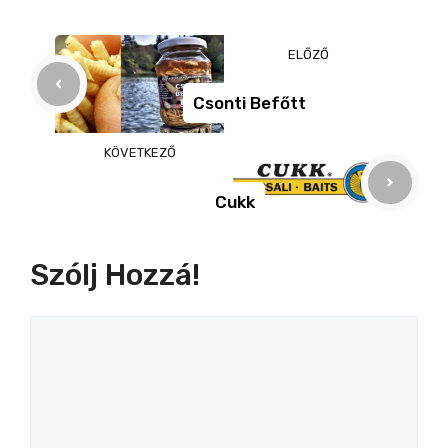
e
e
a
b
n
m
ELŐZŐ
o
g
e
o
er
g
Csonti Befőtt
k
KÖVETKEZŐ
Cukk
Szólj Hozzá!
Hozzászólás