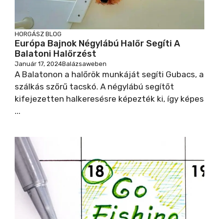
HORGÁSZ BLOG
Európa Bajnok Négylábú Halőr Segíti A
Balatoni Halőrzést
Január 17, 2024
Balázsaweben
A Balatonon a halőrök munkáját segíti Gubacs, a
szálkás szőrű tacskó. A négylábú segítőt
kifejezetten halkeresésre képezték ki, így képes
...