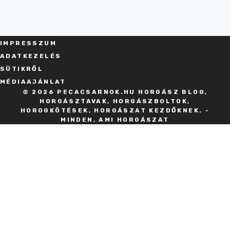
IMPRESSZU
M
ADATKEZELÉS
SÜT
IKRŐL
MÉDIAAJÁNLAT
© 2026 PECACSARNOK.HU HORGÁSZ BLOG,
HORGÁSZTAVAK, HORGÁSZBOLTOK,
HOROGKÖTÉSEK, HORGÁSZAT KEZDŐKNEK. -
MINDEN, AMI HORGÁSZAT