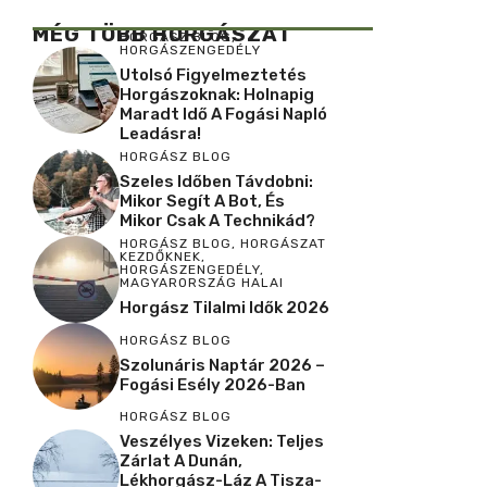
MÉG TÖBB HORGÁSZAT
HORGÁSZ BLOG
,
HORGÁSZENGEDÉLY
Utolsó Figyelmeztetés
Horgászoknak: Holnapig
Maradt Idő A Fogási Napló
Leadásra!
HORGÁSZ BLOG
Szeles Időben Távdobni:
Mikor Segít A Bot, És
Mikor Csak A Technikád?
HORGÁSZ BLOG
,
HORGÁSZAT
KEZDŐKNEK
,
HORGÁSZENGEDÉLY
,
MAGYARORSZÁG HALAI
Horgász Tilalmi Idők 2026
HORGÁSZ BLOG
Szolunáris Naptár 2026 –
Fogási Esély 2026-Ban
HORGÁSZ BLOG
Veszélyes Vizeken: Teljes
Zárlat A Dunán,
Lékhorgász-Láz A Tisza-