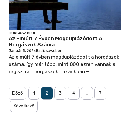
HORGÁSZ BLOG
Az Elmúlt 7 Évben Megduplázódott A
Horgászok Száma
Január 5, 2024
Balázsaweben
Az elmúlt 7 évben megduplázódott a horgászok
száma, így már több, mint 800 ezren vannak a
regisztrált horgászok hazánkban – ...
Előző
1
2
3
4
…
7
Következő