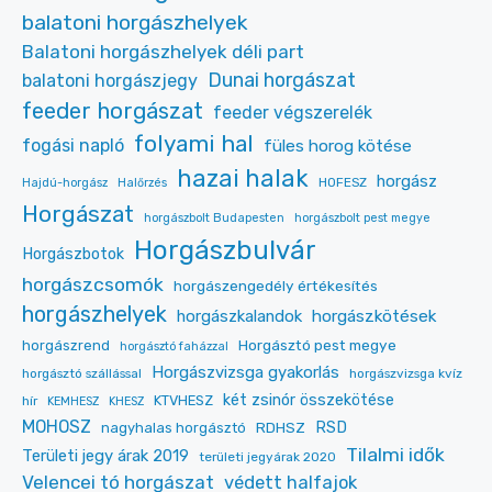
balatoni horgászhelyek
Balatoni horgászhelyek déli part
Dunai horgászat
balatoni horgászjegy
feeder horgászat
feeder végszerelék
folyami hal
fogási napló
füles horog kötése
hazai halak
horgász
HOFESZ
Hajdú-horgász
Halőrzés
Horgászat
horgászbolt Budapesten
horgászbolt pest megye
Horgászbulvár
Horgászbotok
horgászcsomók
horgászengedély értékesítés
horgászhelyek
horgászkalandok
horgászkötések
Horgásztó pest megye
horgászrend
horgásztó faházzal
Horgászvizsga gyakorlás
horgásztó szállással
horgászvizsga kvíz
két zsinór összekötése
KTVHESZ
hír
KEMHESZ
KHESZ
MOHOSZ
RDHSZ
RSD
nagyhalas horgásztó
Tilalmi idők
Területi jegy árak 2019
területi jegyárak 2020
Velencei tó horgászat
védett halfajok