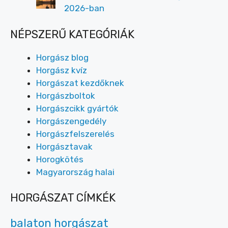
2026-ban
NÉPSZERŰ KATEGÓRIÁK
Horgász blog
Horgász kvíz
Horgászat kezdőknek
Horgászboltok
Horgászcikk gyártók
Horgászengedély
Horgászfelszerelés
Horgásztavak
Horogkötés
Magyarország halai
HORGÁSZAT CÍMKÉK
balaton horgászat