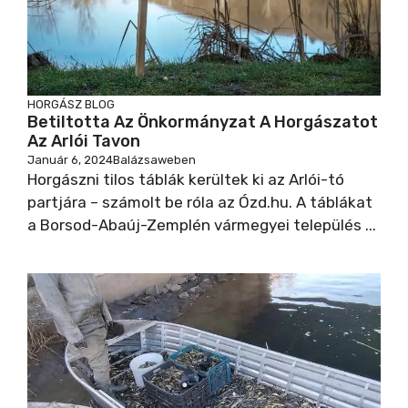
HORGÁSZ BLOG
Betiltotta Az Önkormányzat A Horgászatot
Az Arlói Tavon
Január 6, 2024
Balázsaweben
Horgászni tilos táblák kerültek ki az Arlói-tó
partjára – számolt be róla az Ózd.hu. A táblákat
a Borsod-Abaúj-Zemplén vármegyei település ...