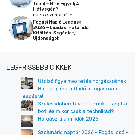
Tónál – Mire Figyelj A
Hétvégén?
HORGÁSZENGEDÉLY
Fogási Napló Leadása
2026 – Leadási Határidő,
Kitöltési Segédlet,
Újdonságok
LEGFRISSEBB CIKKEK
Utolsó figyelmeztetés horgászoknak:
Holnapig maradt idő a fogási napló
leadásra!
Szeles időben távdobni: mikor segít a
bot, és mikor csak a technikád?
Horgász tilalmi idők 2026
Szolunáris naptár 2026 – Fogási esély